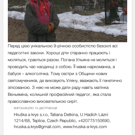
Перед цією унікальною 9-річною особистістю безсилі всі
педагогічні закони. Хороші діти старанно працюють і
моляться, граються разом. Погана Ульяна не молиться і
проводить час наодинці з собою. ЇЇ мама наркоманка, а
бабуся – алкоголічка. Тому cестри з Общини нових
святомучеників, де виховують Уляну, вважають її генетично
зіпсованою. З нею не може дати раду навіть матінка
Вєньяміна, колишній професійний педагог, яка стала
православною вихователькою сиріт.
ВИРОБНИЦТВО ТА ДИСТРИБУЦІЯ
Hruška a krys s.r.o, Tatiana Detkina, U Hadích Lázní
1214/68, Teplice, Czech Republic, +420775150690,
hruska.a.krys@gmail.com
, www.hruska-a-krys.com