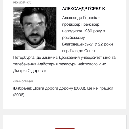
РЕЖИСЕР(-КА)
АЛЄКСАНДР ҐОРЄЛІК
Алєксандр Ґорелік –
продюсер і режисер,
народився 1980 року в
російському
Благовєщенську. У 22 роки
переїхав до Санкт-
Петербурга, де закінчив Державний університет кіно та
телебачення (майстерня режисури неігрового кіно
Дмітрія Сідорова).
ФІЛЬМОГРАФІЯ
(Вибране): Довга дорога додому (2008), Це не іграшки
(2008)