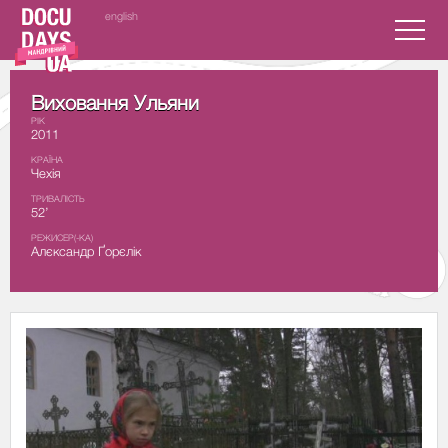
english
Виховання Ульяни
РІК
2011
КРАЇНА
Чехія
ТРИВАЛІСТЬ
52’
РЕЖИСЕР(-КА)
Алєксандр Ґорєлік