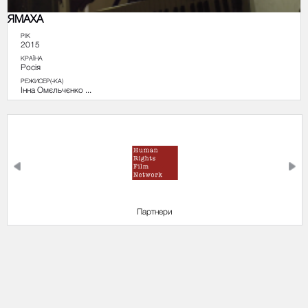
ЯМАХА
РІК
2015
КРАЇНА
Росія
РЕЖИСЕР(-КА)
Інна Омєльчєнко ...
Організатор