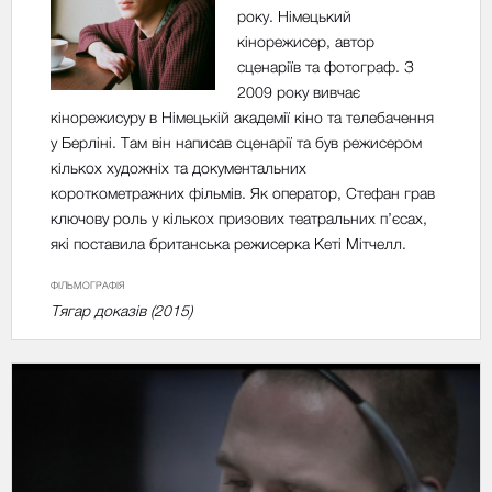
року. Німецький
кінорежисер, автор
сценаріїв та фотограф. З
2009 року вивчає
кінорежисуру в Німецькій академії кіно та телебачення
у Берліні. Там він написав сценарії та був режисером
кількох художніх та документальних
короткометражних фільмів. Як оператор, Стефан грав
ключову роль у кількох призових театральних п’єсах,
які поставила британська режисерка Кеті Мітчелл.
ФІЛЬМОГРАФІЯ
Тягар доказів (2015)