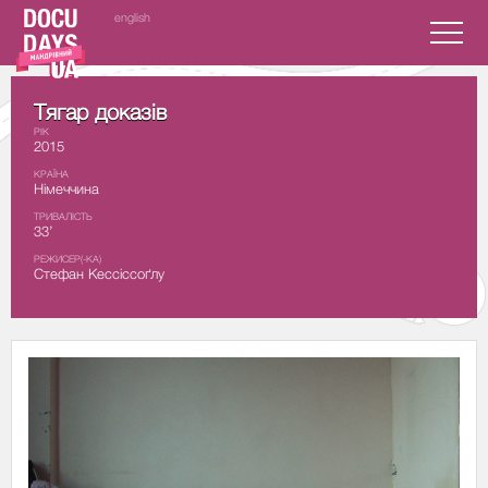
english
Тягар доказів
РІК
2015
КРАЇНА
Німеччина
ТРИВАЛІСТЬ
33’
РЕЖИСЕР(-КА)
Стефан Кессіссоґлу