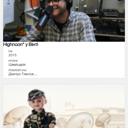
Highnoon* у Вінті
РІК
2015
КРАЇНА
Швейцарія
РЕЖИСЕР(-КА)
Дмитро Тяжлов ...