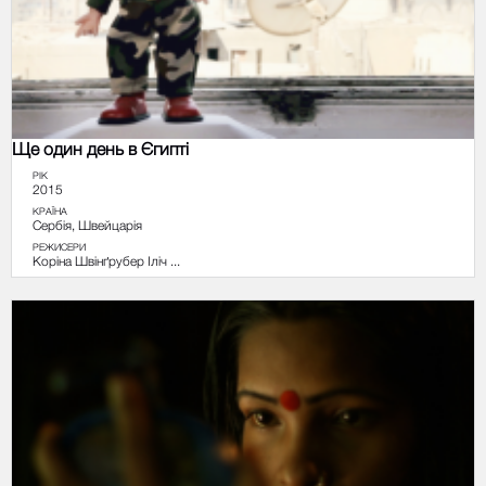
Ще один день в Єгипті
РІК
2015
КРАЇНА
Сербія, Швейцарія
РЕЖИСЕРИ
Коріна Швінґрубер Іліч ...