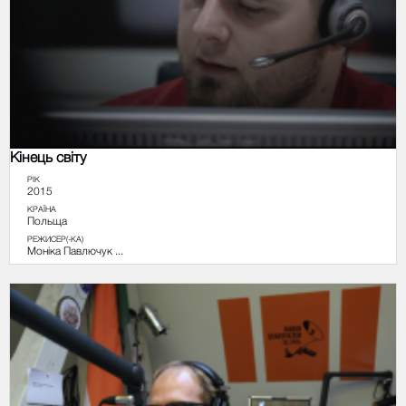
Кінець світу
РІК
2015
КРАЇНА
Польща
РЕЖИСЕР(-КА)
Моніка Павлючук ...