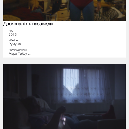
Досконалість назавжди
РІК
2015
КРАЇНА
Румунія
РЕЖИСЕР(-КА)
Мара Тріфу ...