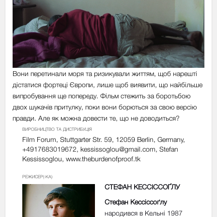
Вони перетинали моря та ризикували життям, щоб нарешті
дістатися фортеці Європи, лише щоб виявити, що найбільше
випробування ще попереду. Фільм стежить за боротьбою
двох шукачів притулку, поки вони борються за свою версію
правди. Але як можна довести те, що не доводиться?
ВИРОБНИЦТВО ТА ДИСТРИБУЦІЯ
Film Forum, Stuttgarter Str. 59, 12059 Berlin, Germany,
+4917683019672,
kessissoglou@gmail.com
, Stefan
Kessissoglou, www.theburdenofproof.tk
РЕЖИСЕР(-КА)
СТЕФАН КЕССІССОҐЛУ
Стефан Кессіссоґлу
народився в Кельні 1987