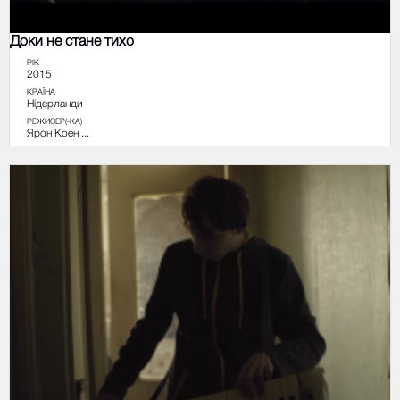
Доки не стане тихо
РІК
2015
КРАЇНА
Нідерланди
РЕЖИСЕР(-КА)
Ярон Коен ...