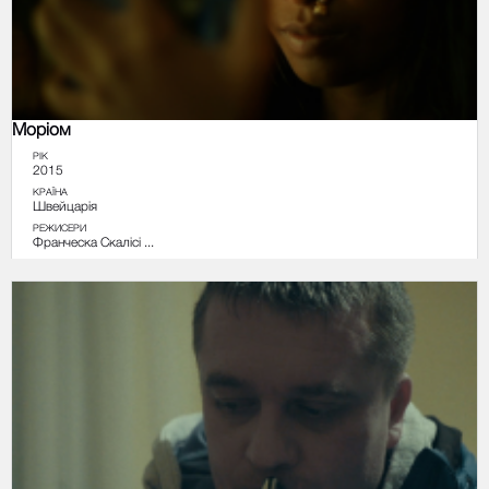
Моріом
РІК
2015
КРАЇНА
Швейцарія
РЕЖИСЕРИ
Франческа Скалісі ...