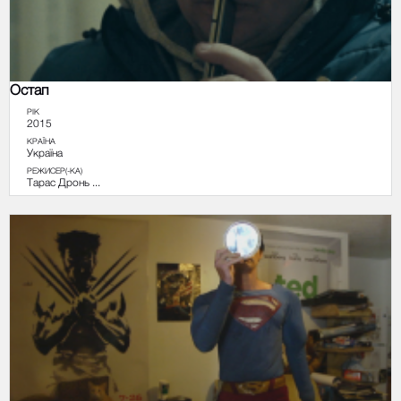
Остап
РІК
2015
КРАЇНА
Україна
РЕЖИСЕР(-КА)
Тарас Дронь ...