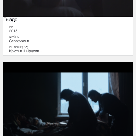
Гніздо
РІК
2015
КРАЇНА
Словаччина
РЕЖИСЕР(-КА)
Крістіна Шнірцова ...