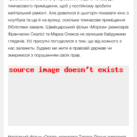
тимчасового приміщення, щоб у постійному зробити
капітальний ремонт. Але довелося й цьогоріч показати кіно з
ноутбука та ще й на вулиці, оскільки тимчасове приміщення
бібліотеки замале. Швейцарський фільм «Моріом» режисерів
Франчески Скалісі та Марка Олекса не залишив байдужими
глядачів. Усі присутні погодилися з тим, що від кожного з
нас залежить: будемо ми жити в правовій державі чи
змиримося з порушенням своїх прав.
Наступний фільм «Остап» режисера Тараса Дроня дивилися