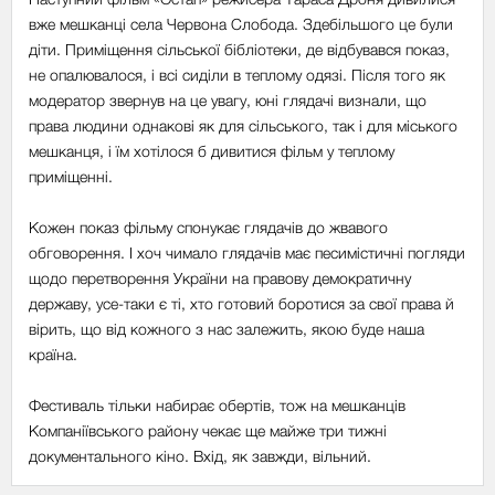
вже мешканці села Червона Слобода. Здебільшого це були
діти. Приміщення сільської бібліотеки, де відбувався показ,
не опалювалося, і всі сиділи в теплому одязі. Після того як
модератор звернув на це увагу, юні глядачі визнали, що
права людини однакові як для сільського, так і для міського
мешканця, і їм хотілося б дивитися фільм у теплому
приміщенні.
Кожен показ фільму спонукає глядачів до жвавого
обговорення. І хоч чимало глядачів має песимістичні погляди
щодо перетворення України на правову демократичну
державу, усе-таки є ті, хто готовий боротися за свої права й
вірить, що від кожного з нас залежить, якою буде наша
країна.
Фестиваль тільки набирає обертів, тож на мешканців
Компаніївського району чекає ще майже три тижні
документального кіно. Вхід, як завжди, вільний.