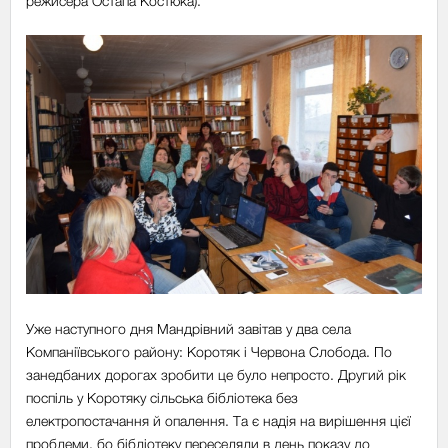
режисера Остапа Костюка).
Уже наступного дня Мандрівний завітав у два села
Компаніївського району: Коротяк і Червона Слобода. По
занедбаних дорогах зробити це було непросто. Другий рік
поспіль у Коротяку сільська бібліотека без
електропостачання й опалення. Та є надія на вирішення цієї
проблеми, бо бібліотеку переселяли в день показу до