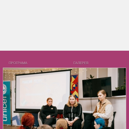
ПРОГРАМА
ГАЛЕРЕЯ
ФIЛЬМИ
МЕРЕЖА МАНДРІВНОГО
ПРО ПРОЄКТ
РЕГЛАМЕНТ
ДЕКЛАРАЦІЯ ЕТИЧНИХ ЗАСАД
ПАРТНЕРИ
АРХІВ
ПРОЄКТИ DOCUDAYS UA
2024
DOCUDAYS UA
2023
DOCU/КЛУБ
2022
DOCUSPACE