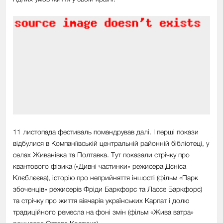
11 листопада фестиваль помандрував далі. І перші покази
відбулися в Компаніївській центральній районній бібліотеці, у
селах Живанівка та Полтавка. Тут показали стрічку про
квантового фізика («Дивні частинки» режисера Дєніса
Клєблєєва), історію про неприйняття іншості (фільм «Парк
збоченців» режисерів Фріди Баркфорс та Лассе Баркфорс)
та стрічку про життя вівчарів українських Карпат і долю
традиційного ремесла на фоні змін (фільм «Жива ватра»