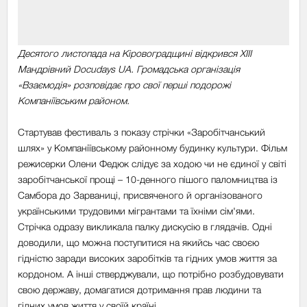
Десятого листопада на Кіровоградщині відкрився ХІІІ
Мандрівний Docudays UA. Громадська організація
«Взаємодія» розповідає про свої перші подорожі
Компаніївським районом.
Стартував фестиваль з показу стрічки «Заробітчанський
шлях» у Компаніївському районному будинку культури. Фільм
режисерки Олени Федюк слідує за ходою чи не єдиної у світі
заробітчанської прощі – 10-денного пішого паломництва із
Самбора до Зарваниці, присвяченого й організованого
українськими трудовими мігрантами та їхніми сім'ями.
Стрічка одразу викликала палку дискусію в глядачів. Одні
доводили, що можна поступитися на якийсь час своєю
гідністю заради високих заробітків та гідних умов життя за
кордоном. А інші стверджували, що потрібно розбудовувати
свою державу, домагатися дотримання прав людини та
гідних умов життя у своїй країні.