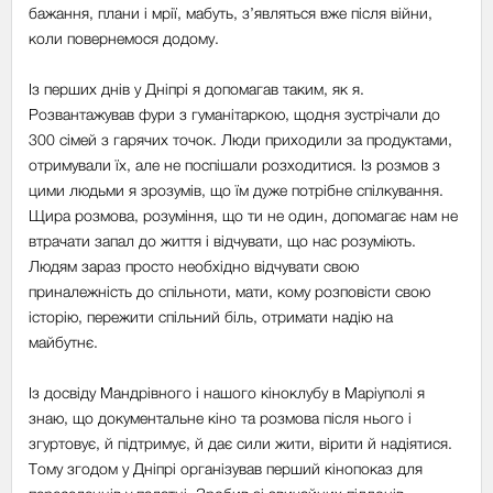
бажання, плани і мрії, мабуть, з’являться вже після війни,
коли повернемося додому.
Із перших днів у Дніпрі я допомагав таким, як я.
Розвантажував фури з гуманітаркою, щодня зустрічали до
300 сімей з гарячих точок. Люди приходили за продуктами,
отримували їх, але не поспішали розходитися. Із розмов з
цими людьми я зрозумів, що їм дуже потрібне спілкування.
Щира розмова, розуміння, що ти не один, допомагає нам не
втрачати запал до життя і відчувати, що нас розуміють.
Людям зараз просто необхідно відчувати свою
приналежність до спільноти, мати, кому розповісти свою
історію, пережити спільний біль, отримати надію на
майбутнє.
Із досвіду Мандрівного і нашого кіноклубу в Маріуполі я
знаю, що документальне кіно та розмова після нього і
згуртовує, й підтримує, й дає сили жити, вірити й надіятися.
Тому згодом у Дніпрі організував перший кінопоказ для