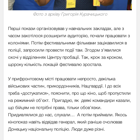
Фото з архіву Григорія Курачицького
Перші покази організовував у навчальних закладах, але з
часом захотілося розширити аудиторію, почали працювати з
колоніями. Потім фестивальними фільмами зацікавилися в
поліції, запросили провести події там. Згодом з'явилися
охочі у відділеннях Центру пробації. Так, крок за кроком,
щороку кількість локацій фестивалю зростала.
У прифронтовому місті працювати непросто, декілька
військових частин, прикордонників, Нацгвардії. І до всіх
треба «достукатися», пояснити, про що кіно, щоб пропустили
на режимний об’єкт. Пригадую, як деякі командири казали,
що бійцям не потрібні права, тільки обов’язки.
Придивлялися до нас, слухали… А потім приймали. Якось
кінопоказ навіть відвідав генерал, який раніше очолював
Донецьку національну поліцію. Люди дуже різні.