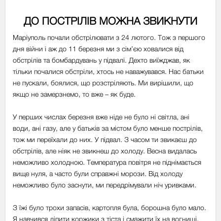
ДО ПОСТРІЛІВ МОЖНА ЗВИКНУТИ
Маріуполь почали обстрілювати з 24 лютого. Тож з першого
дня війни і аж до 11 березня ми з сім’єю ховалися від
обстрілів та бомбардувань у підвалі. Дехто виїжджав, як
тільки почалися обстріли, хтось не наважувався. Нас батьки
не пускали, боялися, що розстріляють. Ми вирішили, що
якщо не замерзнемо, то вже
–
як буде.
У перших числах березня вже ніде не було ні світла, ані
води, ані газу, але у батьків за містом було менше пострілів,
тож ми переїхали до них. У підвал. З часом ти звикаєш до
обстрілів, але ніяк не звикнеш до холоду. Весна видалась
неможливо холодною. Температура повітря не піднімається
вище нуля, а часто були справжні морози. Від холоду
неможливо було заснути, ми передрімували ніч уривками.
З їжі було трохи запасів, картопля була, борошна було мало.
Я навчився ліпити коржики з тіста і смажити їх на вогнищі,