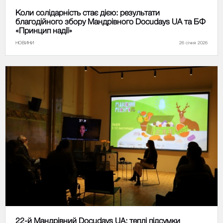
Коли солідарність стає дією: результати
благодійного збору Мандрівного Docudays UA та БФ
«Принцип надії»
НОВИНИ
26 січня 2026
22-й Мандрівний Docudays UA: теплі підсумки