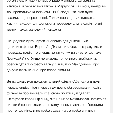
організували маріупольці. У Little Mariupol є дві зали та
кав’ярня, власник якої також з Маріуполя. І в цьому центрі ми
теж проводимо кінопокази. 98% людей, які відвідують
заходи,
–
це переселенці. Також проводяться виставки
картин, аукціон для допомоги переселенцям, зустрічі, різні
івенти, також залучений психолог.
Нещодавно організував кінопоказ для дніпрян, ми
дивилися фільм «Боротьба Джамали». Кожного разу, коли
проводжу подію, то спершу запитую: «А ви знаєте, що таке
“Докудейз”?». Якщо не знають, то починаю знайомити,
розповідати про фестиваль у Києві, про Мандрівний, про
документальне кіно, про права людини.
Влітку дивилися документальний фільм «Абетка» з дітьми
переселенців. Після перегляду довго обговорювали події з
фільму та порівнювали їх зі своїм життям у підвалах.
Співчували героїні фільму, яка не мала можливості навчитися
читати й почала ходити в школу разом з дочкою. Говорили
про те, що ніколи не треба здаватися, а треба вчитися