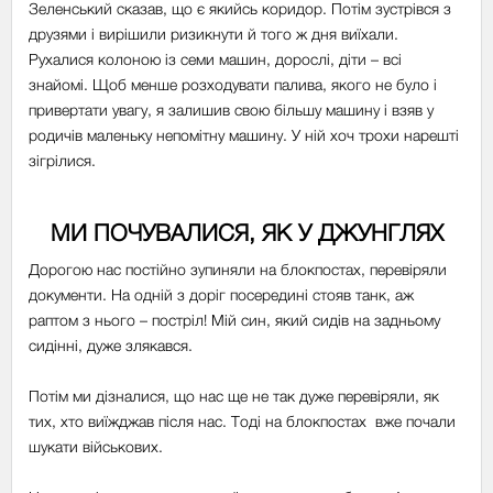
Зеленський сказав, що є якийсь коридор. Потім зустрівся з
друзями і вирішили ризикнути й того ж дня виїхали.
Рухалися колоною із семи машин, дорослі, діти – всі
знайомі. Щоб менше розходувати палива, якого не було і
привертати увагу, я залишив свою більшу машину і взяв у
родичів маленьку непомітну машину. У ній хоч трохи нарешті
зігрілися.
МИ ПОЧУВАЛИСЯ, ЯК У ДЖУНГЛЯХ
Дорогою нас постійно зупиняли на блокпостах, перевіряли
документи. На одній з доріг посередині стояв танк, аж
раптом з нього
–
постріл! Мій син, який сидів на задньому
сидінні, дуже злякався.
Потім ми дізналися, що нас ще не так дуже перевіряли, як
тих, хто виїжджав після нас. Тоді на блокпостах вже почали
шукати військових.