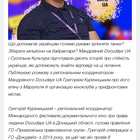
Що допомагає українцям голими руками зупиняти танки?
Збирати мільйони на байрактари? Мандрівний Docudays UA
і Суспільне Культура підготували десять історій про стійкість
українців, які допоможуть знайти відповіді на ці питання.
Публікуємо розмову з регіональним координатором
Мандрівного Docudays UA Григорієм Курачицьким про його
втечу з Маріуполя й організацію кіноклубів у прифронтових
містах.
Григорій Курачицький
–
регіональний координатор
Міжнародного фестивалю документального кіно про права
людини Docudays UA в Донецькій області, голова правління
ГО «Приазовська правозахисна група». Григорій співпрацює з
ГО «Докудейз» з 2014 року, за цей час він провів 8