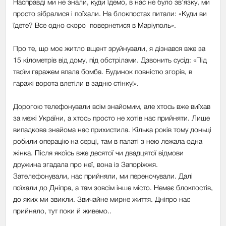
Насправді ми не знали, куди їдемо, в нас не було зв’язку, ми
просто зібралися і поїхали. На блокпостах питали: «Куди ви
їдете? Все одно скоро повернетися в Маріуполь».
Про те, що моє житло вщент зруйнували, я дізнався вже за
15 кілометрів від дому, під обстрілами. Дзвонить сусід: «Під
твоїм гаражем впала бомба. Будинок повністю згорів, в
гаражі ворота влетіли в задню стінку!».
Дорогою телефонували всім знайомим, але хтось вже виїхав
за межі України, а хтось просто не хотів нас прийняти. Лише
випадкова знайома нас прихистила. Кілька років тому доньці
робили операцію на серці, там в палаті з нею лежала одна
жінка. Після якоїсь вже десятої чи двадцятої відмови
дружина згадала про неї, вона із Запоріжжя.
Зателефонували, нас прийняли, ми переночували. Далі
поїхали до Дніпра, а там зовсім інше місто. Немає блокпостів,
до яких ми звикли. Звичайне мирне життя. Дніпро нас
прийняло, тут поки й живемо..