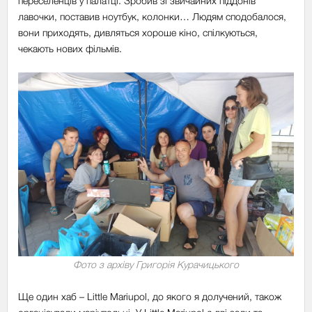
переселенців у палатці. Зробив зі звичайних піддонів
лавочки, поставив ноутбук, колонки… Людям сподобалося,
вони приходять, дивляться хороше кіно, спілкуються,
чекають нових фільмів.
Фото з архіву Григорія Курачицького
Ще один хаб
–
Little Mariupol, до якого я долучений, також