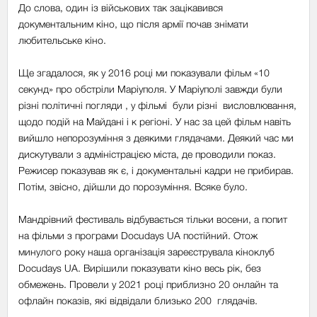
До слова, один із військових так зацікавився
документальним кіно, що після армії почав знімати
любительське кіно.
Ще згадалося, як у 2016 році ми показували фільм «10
секунд» про обстріли Маріуполя. У Маріуполі завжди були
різні політичні погляди , у фільмі були різні висловлювання,
щодо подій на Майдані і к регіоні. У нас за цей фільм навіть
вийшло непорозуміння з деякими глядачами. Деякий час ми
дискутували з адміністрацією міста, де проводили показ.
Режисер показував як є, і документальні кадри не прибирав.
Потім, звісно, дійшли до порозуміння. Всяке було.
Мандрівний фестиваль відбувається тільки восени, а попит
на фільми з програми Docudays UA постійний. Отож
минулого року наша організація зареєструвала кіноклуб
Docudays UA. Вирішили показувати кіно весь рік, без
обмежень. Провели у 2021 році приблизно 20 онлайн та
офлайн показів, які відвідали близько 200 глядачів.