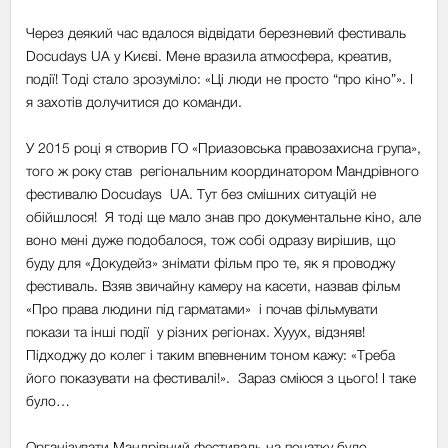
Через деякий час вдалося відвідати березневий фестиваль
Docudays UA у Києві. Мене вразила атмосфера, креатив,
події! Тоді стало зрозуміло: «Ці люди не просто “про кіно”». І
я захотів долучитися до команди.
У 2015 році я створив ГО «Приазовська правозахисна група»,
того ж року став регіональним координатором Мандрівного
фестивалю Docudays UA. Тут без смішних ситуацій не
обійшлося! Я тоді ще мало знав про документальне кіно, але
воно мені дуже подобалося, тож собі одразу вирішив, що
буду для «Докудейз» знімати фільм про те, як я проводжу
фестиваль. Взяв звичайну камеру на касети, назвав фільм
«Про права людини під гарматами» і почав фільмувати
покази та інші події у різних регіонах. Хууух, відзняв!
Підходжу до колег і таким впевненим тоном кажу: «Треба
його показувати на фестивалі!». Зараз сміюся з цього! І таке
було…
Організувати Мандрівний фестиваль на початку було