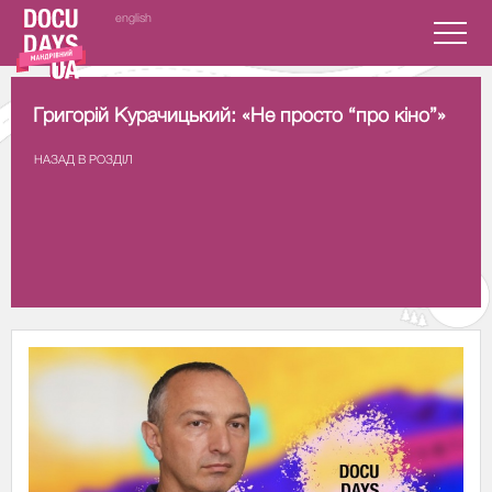
english
Григорій Курачицький: «Не просто “про кіно”»
НАЗАД В РОЗДIЛ