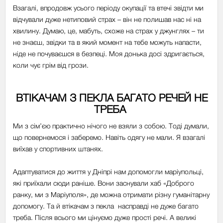
Взагалі, впродовж усього періоду окупації та втечі звідти ми
відчували дуже нетиповий страх
–
він не полишав нас ні на
хвилину. Думаю, це, мабуть, схоже на страх у джунглях
–
ти
не знаєш, звідки та в який момент на тебе можуть напасти,
ніде не почуваєшся в безпеці. Моя донька досі здригається,
коли чує грім від грози.
ВТІКАЧАМ З ПЕКЛА БАГАТО РЕЧЕЙ НЕ
ТРЕБА
Ми з сім’єю практично нічого не взяли з собою. Тоді думали,
що повернемося і заберемо. Навіть одягу не мали. Я взагалі
виїхав у спортивних штанях.
Адаптуватися до життя у Дніпрі нам допомогли маріупольці,
які приїхали сюди раніше. Вони заснували хаб «Доброго
ранку, ми з Маріуполя», де можна отримати різну гуманітарну
допомогу. Та й втікачам з пекла насправді не дуже багато
треба. Після всього ми цінуємо дуже прості речі. А великі