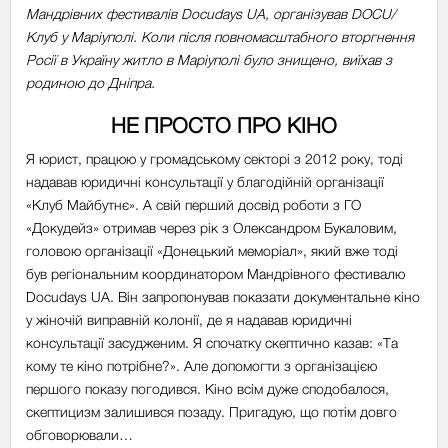
Мандрівних фестивалів Docudays UA, організував DOCU/
Клуб у Маріуполі. Коли після повномасштабного вторгнення
Росії в Україну житло в Маріуполі було знищено, виїхав з
родиною до Дніпра.
НЕ ПРОСТО ПРО КІНО
Я юрист, працюю у громадському секторі з 2012 року, тоді
надавав юридичні консультації у благодійній організації
«Клуб Майбутнє». А свій перший досвід роботи з ГО
«Докудейз» отримав через рік з Олександром Букаловим,
головою організації «Донецький меморіал», який вже тоді
був регіональним координатором Мандрівного фестивалю
Docudays UA. Він запропонував показати документальне кіно
у жіночій виправній колонії, де я надавав юридичні
консультації засудженим. Я спочатку скептично казав: «Та
кому те кіно потрібне?». Але допомогти з організацією
першого показу погодився. Кіно всім дуже сподобалося,
скептицизм залишився позаду. Пригадую, що потім довго
обговорювали…