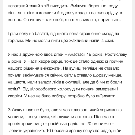
непоганий такий хліб виходить. Змішуєш борошно, воду і
сіль, далі ліпиш коржики й одразу кладеш на сковорідку на
вогонь. Спочатку
–
таке собі, а потім звикаєш, нормально.
Гріли воду на багатті, від цього вона страшенно смерділа
горілим. Ми не могли пити цей жахливий напій із сажі.
У нас з дружиною двоє дітей
–
Анастасії 19 років, Ростиславу
9 років. У Насті хворе серце, тож це стало однією із причин
нашого рішення виїжджати. На вулиці тепліше не ставало,
почали закінчуватися свічки, світла ставало щоразу менше,
на щастя, мали запаси ліків в окупації, але де б ми їх брали
потім? Від цілодобового холоду діти почали замерзати і
хворіти. У нас не було вибору, потрібно було виїзджати.
Зв’язку в нас не було, але я мав телефон, який заряджав з
машини, і навушники, які служили антеною. Піднімаєш
провід трохи вище
–
російське радіо, на 20 см нижче
–
ловить українське. 10 березня зранку почув по радіо, ніби