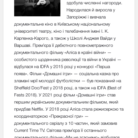
здобула численні нагороди.
Народилася й виросла у
Запоріжжі і вивчала
документальне кіно в Київському національному
університеті театру, кіно і телебачення імені І. К.
Карпенка-Карого, а також у Школі Анджея Вайди у
Варшаві. Премʼєра її дебютного повнометражного
документального фільму «Аліса в країні війни» —
особистого щоденника революції та війни в Україні —
відбулася на IDFA у 2015 році у конкурсі «Перша
поява». Фільм «Домашні ігри» — соціальна казка про
зламані мрії молодої футболістки — був показаний на
Sheffield Doc/Fest у 2018 році, а також на IDFA (Best of
Fests 2018). У 2021 році фільм «Домашні ігри» став
першим українським документальним фільмом, який
придбав Netflix. У 2018 році Аліса стала режисеркою та
координаторкою «Прекрасної гри» —
документального серіалу з 10 частин, який замовив
Current Time TV. Світова премʼєра її останнього
документального фільму «Ми не згаснемо» відбулася