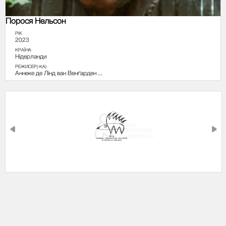
Порося Нельсон
РІК
2023
КРАЇНА
Нідерланди
РЕЖИСЕР(-КА)
Аннеке де Лінд ван Венґарден ...