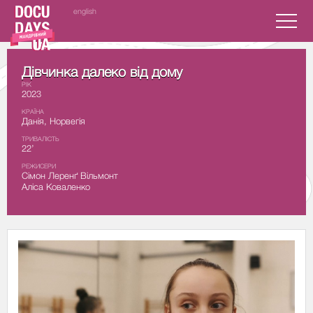
english
Дівчинка далеко від дому
РІК
2023
КРАЇНА
Данія, Норвегія
ТРИВАЛІСТЬ
22’
РЕЖИСЕРИ
Сімон Леренґ Вільмонт
Аліса Коваленко