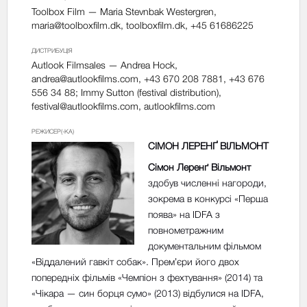
Toolbox Film — Maria Stevnbak Westergren,
maria@toolboxfilm.dk
, toolboxfilm.dk, +45 61686225
ДИСТРИБУЦІЯ
Autlook Filmsales — Andrea Hock,
andrea@autlookfilms.com
, +43 670 208 7881, +43 676
556 34 88; Immy Sutton (festival distribution),
festival@autlookfilms.com
, autlookfilms.com
РЕЖИСЕР(-КА)
СІМОН ЛЕРЕНҐ ВІЛЬМОНТ
Сімон Леренґ Вільмонт
здобув численні нагороди,
зокрема в конкурсі «Перша
поява» на IDFA з
повнометражним
документальним фільмом
«Віддалений гавкіт собак». Премʼєри його двох
попередніх фільмів «Чемпіон з фехтування» (2014) та
«Чікара — син борця сумо» (2013) відбулися на IDFA,