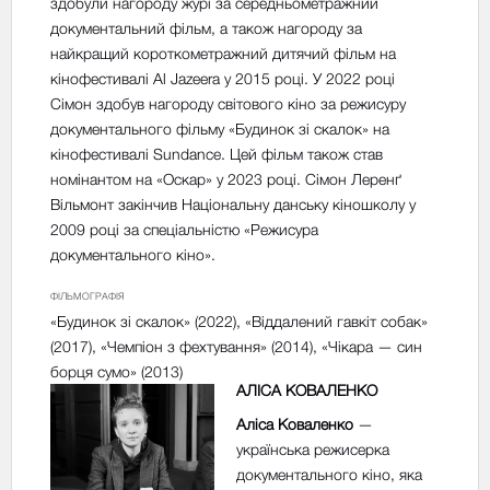
здобули нагороду журі за середньометражний
документальний фільм, а також нагороду за
найкращий короткометражний дитячий фільм на
кінофестивалі Al Jazeera у 2015 році. У 2022 році
Сімон здобув нагороду світового кіно за режисуру
документального фільму «Будинок зі скалок» на
кінофестивалі Sundance. Цей фільм також став
номінантом на «Оскар» у 2023 році. Сімон Леренґ
Вільмонт закінчив Національну данську кіношколу у
2009 році за спеціальністю «Режисура
документального кіно».
ФІЛЬМОГРАФІЯ
«Будинок зі скалок» (2022), «Віддалений гавкіт собак»
(2017), «Чемпіон з фехтування» (2014), «Чікара — син
борця сумо» (2013)
АЛІСА КОВАЛЕНКО
Аліса Коваленко
—
українська режисерка
документального кіно, яка