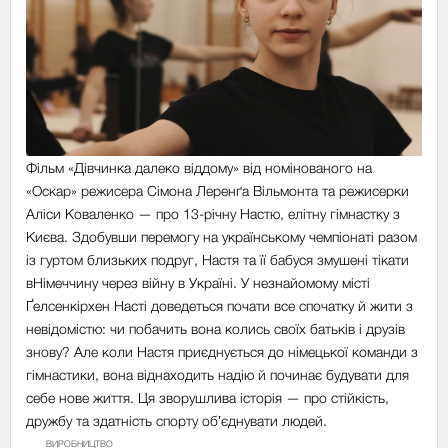
Фільм «Дівчинка далеко віддому» від номінованого на
«Оскар» режисера Сімона Леренґа Вільмонта та режисерки
Аліси Коваленко — про 13-річну Настю, елітну гімнастку з
Києва. Здобувши перемогу на українському чемпіонаті разом
із гуртом близьких подруг, Настя та її бабуся змушені тікати
вНімеччину через війну в Україні. У незнайомому місті
Ґелсенкірхен Насті доведеться почати все спочатку й жити з
невідомістю: чи побачить вона колись своїх батьків і друзів
знову? Але коли Настя приєднується до німецької команди з
гімнастики, вона віднаходить надію й починає будувати для
себе нове життя. Ця зворушлива історія — про стійкість,
дружбу та здатність спорту обʼєднувати людей.
ВИРОБНИЦТВО