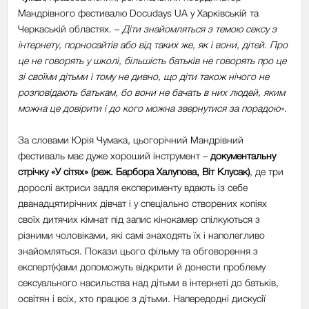
Мандрівного фестивалю Docudays UA у Харківській та
Черкаській областях. –
Діти знайомляться з темою сексу з
інтернету, порносайтів або від таких же, як і вони, дітей. Про
це не говорять у школі, більшість батьків не говорять про це
зі своїми дітьми і тому не дивно, що діти також нічого не
розповідають батькам, бо вони не бачать в них людей, яким
можна це довірити і до кого можна звернутися за порадою»
.
За словами Юрія Чумака, цьогорічний Мандрівний
фестиваль має дуже хороший інструмент –
документальну
стрічку «У сітях» (реж. Барбора Халупова, Віт Клусак)
, де три
дорослі актриси задля експерименту вдають із себе
дванадцятирічних дівчат і у спеціально створених копіях
своїх дитячих кімнат під запис кінокамер спілкуються з
різними чоловіками, які самі знаходять їх і наполегливо
знайомляться. Покази цього фільму та обговорення з
експерт(к)ами допоможуть відкрити й донести проблему
сексуального насильства над дітьми в інтернеті до батьків,
освітян і всіх, хто працює з дітьми. Напередодні дискусії