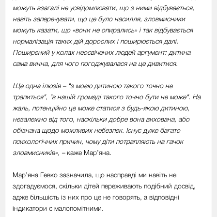
можуть взагалі не усвідомлювати, що з ними відбувається,
навіть заперечувати, що це було насилля, зловмисники
можуть казати, що «вони не опирались» і так відбувається
нормалізація таких дій дорослих і поширюється далі.
Поширений у колах неосвічених людей аргумент: дитина
сама винна, для чого погоджувалася на це дивитися.
Ще одна ілюзія – "з моєю дитиною такого точно не
трапиться", "в нашій громаді такого точно бути не може". На
жаль, потенційно це може статися з будь-якою дитиною,
незалежно від того, наскільки добре вона вихована, або
обізнана щодо можливих небезпек. Існує дуже багато
психологічних причин, чому діти потрапляють на гачок
зловмисників», –
каже Мар’яна.
Мар’яна Гевко зазначила, що насправді ми навіть не
здогадуємося, скільки дітей переживають подібний досвід,
адже більшість із них про це не говорять, а відповідні
індикатори є малопомітними.