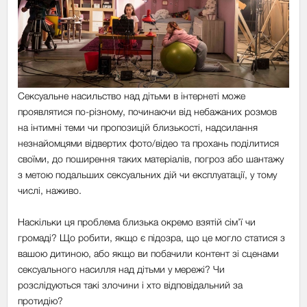
Сексуальне насильство над дітьми в інтернеті може
проявлятися по-різному, починаючи від небажаних розмов
на інтимні теми чи пропозицій близькості, надсилання
незнайомцями відвертих фото/відео та прохань поділитися
своїми, до поширення таких матеріалів, погроз або шантажу
з метою подальших сексуальних дій чи експлуатації, у тому
числі, наживо.
Наскільки ця проблема близька окремо взятій сім’ї чи
громаді? Що робити, якщо є підозра, що це могло статися з
вашою дитиною, або якщо ви побачили контент зі сценами
сексуального насилля над дітьми у мережі? Чи
розслідуються такі злочини і хто відповідальний за
протидію?