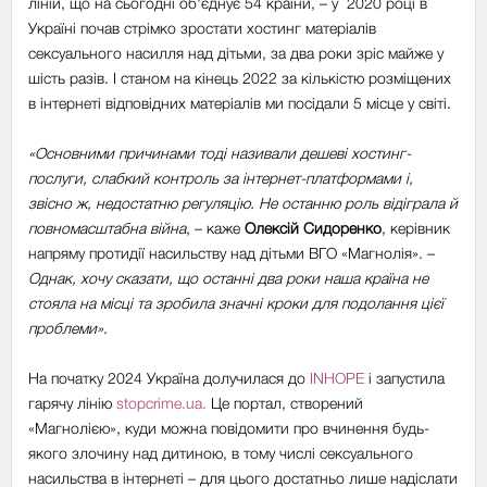
ліній, що на сьогодні об'єднує 54 країни, – у 2020 році в
Україні почав стрімко зростати хостинг матеріалів
сексуального насилля над дітьми, за два роки зріс майже у
шість разів. І станом на кінець 2022 за кількістю розміщених
в інтернеті відповідних матеріалів ми посідали 5 місце у світі.
«Основними причинами тоді називали дешеві хостинг-
послуги, слабкий контроль за інтернет-платформами і,
звісно ж, недостатню регуляцію. Не останню роль відіграла й
повномасштабна війна
, – каже
Олексій Сидоренко
, керівник
напряму протидії насильству над дітьми ВГО «Магнолія». –
Однак, хочу сказати, що останні два роки наша країна не
стояла на місці та зробила значні кроки для подолання цієї
проблеми»
.
На початку 2024 Україна долучилася до
INHOPE
і запустила
гарячу лінію
stopcrime.ua.
Це портал, створений
«Магнолією», куди можна повідомити про вчинення будь-
якого злочину над дитиною, в тому числі сексуального
насильства в інтернеті – для цього достатньо лише надіслати