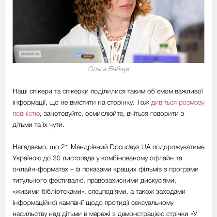
Ольга Бабчук
Наші спікери та спікерки поділилися таким об’ємом важливої
інформації, що не вмістити на сторінку. Тож
дивіться розмову
повністю
, занотовуйте, осмислюйте, вчіться говорити з
дітьми та їх чути.
Нагадаємо, що 21 Мандрівний Docudays UA подорожуватиме
Україною до 30 листопада у комбінованому офлайн та
онлайн-форматах – із показами кращих фільмів з програми
титульного фестивалю, правозахисними дискусіями,
«живими бібліотеками», спецподіями, а також заходами
інформаційної кампанії щодо протидії сексуальному
насильству над дітьми в мережі з демонстрацією стрічки «У