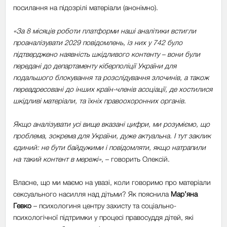
посилання на підозрілі матеріали (анонімно).
«За 8 місяців роботи платформи наші аналітики встигли
проаналізувати 2029 повідомлень, із них у 742 було
підтверджено наявність шкідливого контенту – вони були
передані до департаменту кіберполіції України для
подальшого блокування та розслідування злочинів, а також
переадресовані до інших країн-членів асоціації, де хостилися
шкідливі матеріали, та їхніх правоохоронних органів.
Якщо аналізувати усі вище вказані цифри, ми розуміємо, що
проблема, зокрема для України, дуже актуальна. І тут заклик
єдиний: не бути байдужими і повідомляти, якщо натрапили
на такий контент в мережі»
, – говорить Олексій.
Власне, що ми маємо на увазі, коли говоримо про матеріали
сексуального насилля над дітьми? Як пояснила
Мар’яна
Гевко
– психологиня центру захисту та соціально-
психологічної підтримки у процесі правосуддя дітей, які