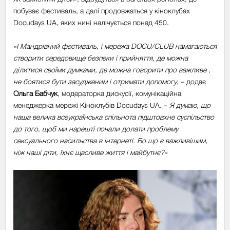
побуває фестиваль, а далі продовжаться у кіноклубах
Docudays UA, яких нині налічується понад 450.
«І Мандрівний фестиваль, і мережа DOCU/CLUB намагаються
створити середовище безпеки і прийняття, де можна
ділитися своїми думками, де можна говорити про важливе ,
не боятися бути засудженим і отримати допомогу
, – додає
Ольга Бабчук
, модераторка дискусії, комунікаційна
менеджерка мережі Кіноклубів Docudays UA. –
Я думаю, що
наша велика всеукраїнська спільнота підштовхне суспільство
до того, щоб ми нарешті почали долати проблему
сексуального насильства в інтернеті. Бо що є важливішим,
ніж наші діти, їхнє щасливе життя і майбутнє?»