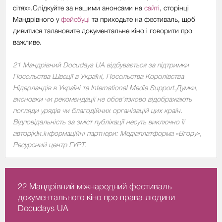
сітях».Слідкуйте за нашими анонсами на
сайті
, сторінці
Мандрівного у
фейсбуці
та приходьте на фестиваль, щоб
дивитися талановите документальне кіно і говорити про
важливе.
21 Мандрівний Docudays UA відбувається за підтримки
Посольства Швеції в Україні, Посольства Королівства
Нідерландів в Україні та International Media Support.Думки,
висновки чи рекомендації не обов’язково відображають
погляди урядів чи благодійних організацій цих країн.
Відповідальність за зміст публікації несуть виключно її
автор(к)и.Інформаційні партнери: Медіаплатформа «Вгору»,
Ресурсний центр ГУРТ.
22 Мандрівний міжнародний фестиваль
документального кіно про права людини
Docudays UA