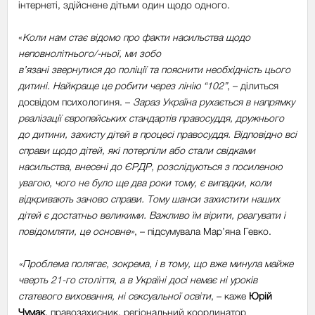
інтернеті, здійснене дітьми один щодо одного.
«
Коли нам стає відомо про факти насильства щодо
неповнолітнього/-ньої, ми зобо
в’язані звернутися до поліції та пояснити необхідність цього
дитині. Найкраще це робити через лінію “102”
, – ділиться
досвідом психологиня. –
Зараз Україна рухається в напрямку
реалізації європейських стандартів правосуддя, дружнього
до дитини, захисту дітей в процесі правосуддя. Відповідно всі
справи щодо дітей, які потерпіли або стали свідками
насильства, внесені до ЄРДР, розслідуються з посиленою
увагою, чого не було ще два роки тому, є випадки, коли
відкривають заново справи. Тому шанси захистити наших
дітей є достатньо великими. Важливо їм вірити, реагувати і
повідомляти, це основне»
, – підсумувала Мар’яна Гевко.
«Проблема полягає, зокрема, і в тому, що вже минула майже
чверть 21-го століття, а в Україні досі немає ні уроків
статевого виховання, ні сексуальної освіти
, – каже
Юрій
Чумак
, правозахисник, регіональний координатор