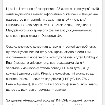
Ці та інші питання обговорювали 23 жовтня на всеукраїнській
онлайн-дискусії в межах інформаційної кампанії «Сексуальне
насильство в інтернеті: як захистити дітей» – спільної
ініціативи ГО «Докудейз» та ВГО «Магнолія», – під час 21
Мандрівного міжнародного фестивалю документального
кіно про права людини Docudays UA.
Сексуальне насильство над дітьми в інтернеті це проблема,
що торкнулася без винятку всіх країн. Згідно з останнім
дослідженням Глобального інституту безпеки дітей Childlight
Единбурзького університету, постраждалими від дій
зловмисників щороку стають понад 300 млн дітей, а це
кожна 8 дитина у світі. Кількість чоловіків, які визнали, що
вчиняли онлайн-насилля над дітьми (11% у США, 7% у
Великобританії), або хотіли би зробити фізично, якби знали,
що це залишиться в таємниці, – вражає.
За даними міжнародної асоціації INHOPE – мережі гарячих