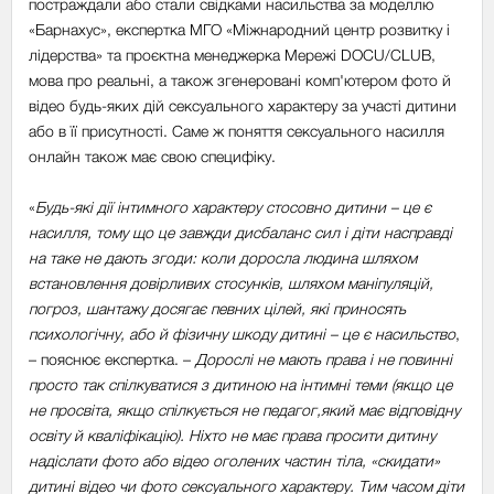
постраждали або стали свідками насильства за моделлю
«Барнахус», експертка МГО «Міжнародний центр розвитку і
лідерства» та проєктна менеджерка Мережі DOCU/CLUB,
мова про реальні, а також згенеровані комп'ютером фото й
відео будь-яких дій сексуального характеру за участі дитини
або в її присутності. Саме ж поняття сексуального насилля
онлайн також має свою специфіку.
«
Будь-які дії інтимного характеру стосовно дитини – це є
насилля, тому що це завжди дисбаланс сил і діти насправді
на таке не дають згоди: коли доросла людина шляхом
встановлення довірливих стосунків, шляхом маніпуляцій,
погроз, шантажу досягає певних цілей, які приносять
психологічну, або й фізичну шкоду дитині – це є насильство
,
– пояснює експертка. –
Дорослі не мають права і не повинні
просто так спілкуватися з дитиною на інтимні теми (якщо це
не просвіта, якщо спілкується не педагог,який має відповідну
освіту й кваліфікацію). Ніхто не має права просити дитину
надіслати фото або відео оголених частин тіла, «скидати»
дитині відео чи фото сексуального характеру. Тим часом діти