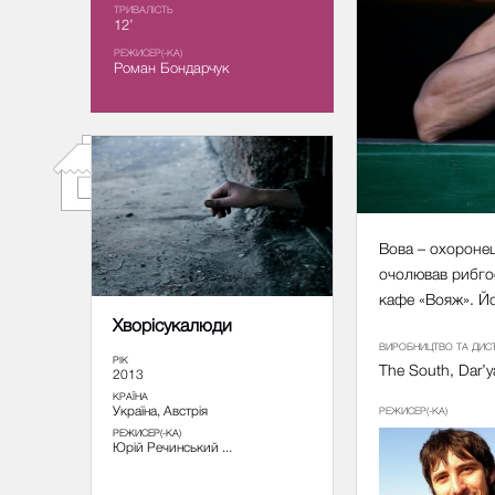
ТРИВАЛІСТЬ
12’
РЕЖИСЕР(-КА)
Роман Бондарчук
Вова – охоронец
очолював рибгос
кафе «Вояж». Йо
Хворісукалюди
ВИРОБНИЦТВО ТА ДИС
РІК
The South, Dar’
2013
КРАЇНА
Україна, Австрія
РЕЖИСЕР(-КА)
РЕЖИСЕР(-КА)
Юрій Речинський ...