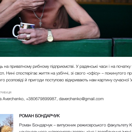
ь на приватному рибному підприємстві. У радянські часи і на початку 
п. Нині спостерігає життя на узбіччі, зі свого «офісу» – покинутого 
го розповіді й пригоди поступово відкривають нам картину сучасної У
ТРИБУЦІЯ
ya Averchenko, +380679899987,
daverchenko@gmail.com
РОМАН БОНДАРЧУК
Роман Бондарчук – випускник режисерського факультету К
національного університету театру, кіно і телебачення імені 