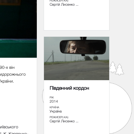
РЕЖИСЕР(-КА)
Сергій Лисенко ...
90-х він
придорожнього
країни.
Південний кордон
РІК
2014
КРАЇНА
Україна
РЕЖИСЕР(-КА)
Сергій Лисенко ...
иївського
І. К. Карпенко-