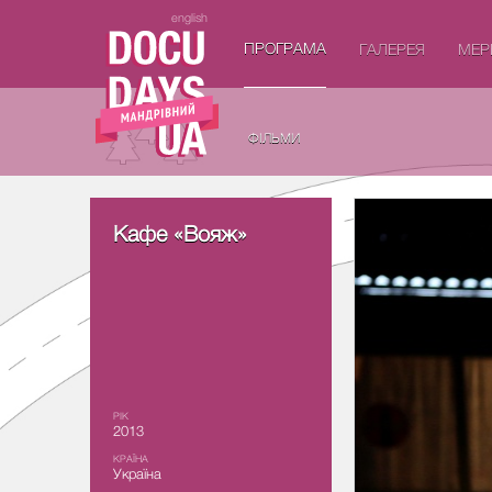
english
ПРОГРАМА
ГАЛЕРЕЯ
МЕР
ФIЛЬМИ
Кафе «Вояж»
РІК
2013
КРАЇНА
Україна