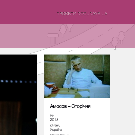
ПРОЄКТИ DOCUDAYS UA
Амосов – Сторіччя
РІК
2013
КРАЇНА
Україна