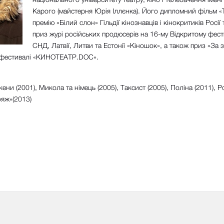
Карого (майстерня Юрія Іллєнка). Його дипломний фільм «
премію «Білий слон» Гільдії кінознавців і кінокритиків Росії
приз журі російських продюсерів на 16-му Відкритому фести
СНД, Латвії, Литви та Естонії «Кіношок», а також приз «За з
у фестивалі «КИНОТЕАТР.DOC».
ени (2001), Микола та німець (2005), Таксист (2005), Поліна (2011), 
ояж»(2013)