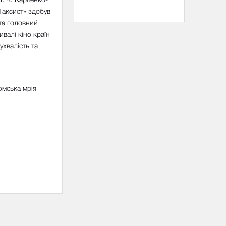
Таксист» здобув
 та головний
валі кіно країн
ухвалість та
Ромська мрія