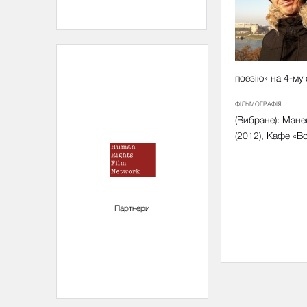
поезію» на 4-м
ФІЛЬМОГРАФІЯ
(Вибране): Манек
(2012), Кафе «В
Партнери