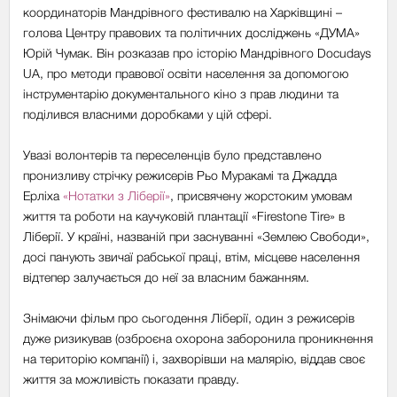
координаторів Мандрівного фестивалю на Харківщині –
голова Центру правових та політичних досліджень «ДУМА»
Юрій Чумак. Він розказав про історію Мандрівного Docudays
UA, про методи правової освіти населення за допомогою
інструментарію документального кіно з прав людини та
поділився власними доробками у цій сфері.
Увазі волонтерів та переселенців було представлено
пронизливу стрічку режисерів Рьо Муракамі та Джадда
Ерліха
«Нотатки з Ліберії»
, присвячену жорстоким умовам
життя та роботи на каучуковій плантації «Firestone Tire» в
Ліберії. У країні, названій при заснуванні «Землею Свободи»,
досі панують звичаї рабської праці, втім, місцеве населення
відтепер залучається до неї за власним бажанням.
Знімаючи фільм про сьогодення Ліберії, один з режисерів
дуже ризикував (озброєна охорона заборонила проникнення
на територію компанії) і, захворівши на малярію, віддав своє
життя за можливість показати правду.