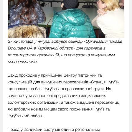
27 листопада у Чугуєві відбувся семінар «Організація показів
Docudays UA в Харківської області» для партнерів з
волонтерських організацій, що працюють з вимушеними
переселенцями.
Захід проходив у приміщенні Центру підтримки та
консультацій для вимушених переселенців «Станція Чугуїв»,
що працює на базі Чугуївської правозахисної групи. На
семінар були запрошені представники зацікавлених
волонтерських організацій, а також вимушені переселенці,
які вибрали новим місцем свого проживання Чугуїв та
Чугуївський район.
Перед учасниками виступив один з регіональних