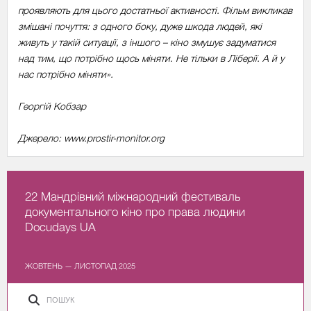
проявляють для цього достатньої активності. Фільм викликав
змішані почуття: з одного боку, дуже шкода людей, які
живуть у такій ситуації, з іншого – кіно змушує задуматися
над тим, що потрібно щось міняти. Не тільки в Ліберії. А й у
нас потрібно міняти».
Георгій Кобзар
Джерело: www.prostir-monitor.org
22 Мандрівний міжнародний фестиваль
документального кіно про права людини
Docudays UA
ЖОВТЕНЬ — ЛИСТОПАД 2025