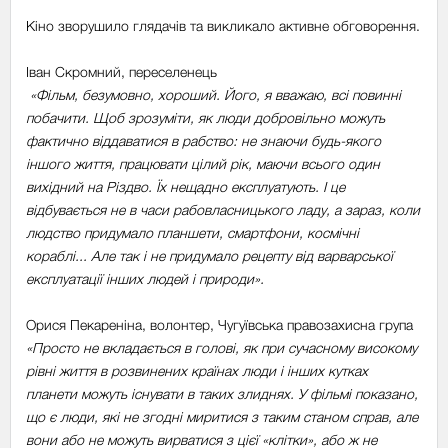
Кіно зворушило глядачів та викликало активне обговорення.
Іван Скромний, переселенець
«Фільм, безумовно, хороший. Його, я вважаю, всі повинні
побачити. Щоб зрозуміти, як люди добровільно можуть
фактично віддаватися в рабство: не знаючи будь-якого
іншого життя, працювати цілий рік, маючи всього один
вихідний на Різдво. Їх нещадно експлуатують. І це
відбувається не в часи рабовласницького ладу, а зараз, коли
людство придумало планшети, смартфони, космічні
кораблі... Але так і не придумало рецепту від варварської
експлуатації інших людей і природи».
Орися Пекареніна, волонтер, Чугуївська правозахисна група
«Просто не вкладається в голові, як при сучасному високому
рівні життя в розвинених країнах люди і інших кутках
планети можуть існувати в таких злиднях. У фільмі показано,
що є люди, які не згодні миритися з таким станом справ, але
вони або не можуть вирватися з цієї «клітки», або ж не