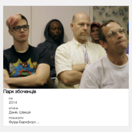
Парк збоченців
РІК
2014
КРАЇНА
Данія, Швеція
РЕЖИСЕРИ
Фріда Баркфорс ...