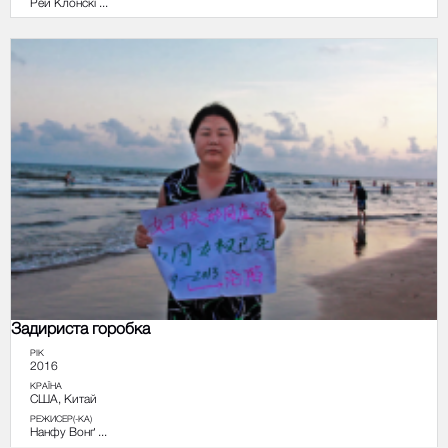
Рей Клонскі ...
Задириста горобка
РІК
2016
КРАЇНА
США, Китай
РЕЖИСЕР(-КА)
Нанфу Вонґ ...