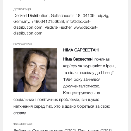
ДИСТРИБУЦІЯ
Deckert Distribution, Gottschedstr. 18, 04109 Leipzig,
Germany, +4903412156638,
info@deckert-
distribution.com
, Vaidute Fischer, www.deckert-
distribution.com
РЕЖИСЕР(-КА)
НІМА САРВЕСТАНІ
Німа Сарвестані
починав
кар’єру як журналіст в Ірані,
та після переїзду до Швеції
1984 року зайнявся
документалістикою.
Концентруючись на
соціальних і політичних проблемах, він шукає
натхнення серед тих, хто віддано бореться за свою
справу.
ФІЛЬМОГРАФІЯ
Вибране:
Оголена та вітер (2002), Гість мерця (2003),