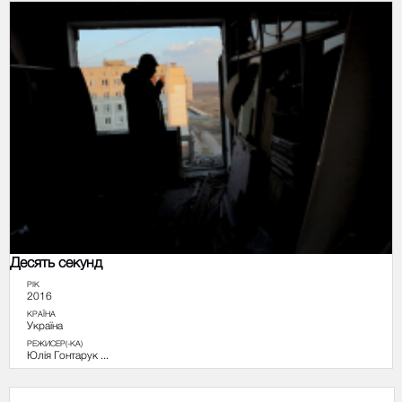
Десять секунд
РІК
2016
КРАЇНА
Україна
РЕЖИСЕР(-КА)
Юлія Гонтарук ...