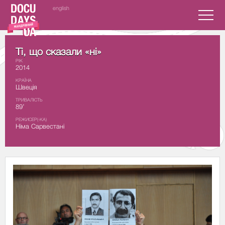
english
Ті, що сказали «ні»
РІК
2014
КРАЇНА
Швеція
ТРИВАЛІСТЬ
89’
РЕЖИСЕР(-КА)
Німа Сарвестані