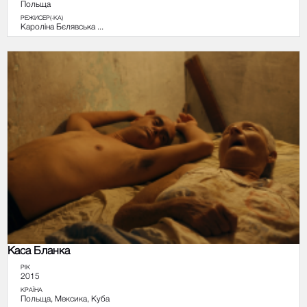
Польща
РЕЖИСЕР(-КА)
Кароліна Бєлявська ...
Каса Бланка
РІК
2015
КРАЇНА
Польща, Мексика, Куба