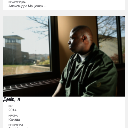
РЕЖИСЕР(-КА)
Александра Мацюшек ...
Девід і я
РІК
2014
КРАЇНА
Канада
РЕЖИСЕРИ