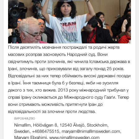
Після десятиліть мовчання постраждалі та родичі жертв
масових розправ засновують Народний cуд. Вони
свідчитимуть проти злочинів, які чинила Ісламська держава в
Ірані, злочинів, що приховували від загалу понад 25 років.
Відповідальні за них тепер обіймають високі державні посади
в Ірані. Їхня таємниця була б у безпеці, якби не зусилля
декого з тих, хто вижив. 2013 року міжнародний трибунал у
справі Ірану скликається до Міжнародного суду Гааґи. Тепер
вони отримають можливість притягнути Іран до
відповідальності за злочини проти людства.
ВИРОБНИЦТВО
Nimafilm, Hölövägen 8, 12540 Älvsjö, Stockholm,
Sweden, +4686475515,
maryam@nimafilmsweden.com
,
Maryam Ebrahimi, www.nimafilmsweden.com