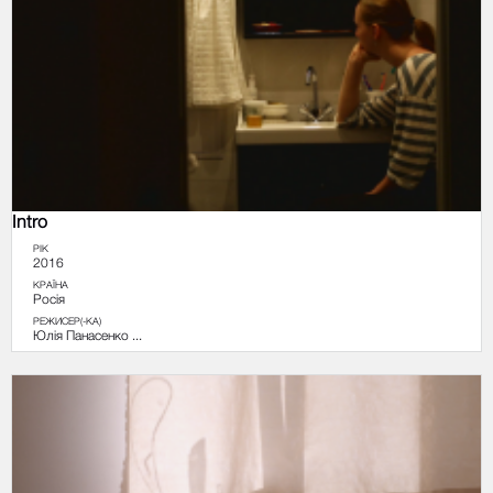
Intro
РІК
2016
КРАЇНА
Росія
РЕЖИСЕР(-КА)
Юлія Панасенко ...