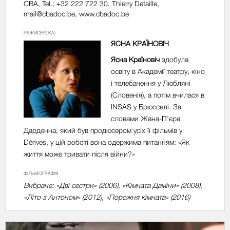
CBA, Tel.: +32 222 722 30, Thierry Detaille,
mail@cbadoc.be
, www.cbadoc.be
РЕЖИСЕР(-КА)
ЯСНА КРАЇНОВІЧ
Ясна Країновіч
здобула
освіту в Академії театру, кіно
і телебачення у Любляні
(Словенія), а потім вчилася в
INSAS у Брюсселі. За
словами Жана-П’єра
Дарденна, який був продюсером усіх її фільмів у
Dérives, у цій роботі вона одержима питанням: «Як
життя може тривати після війни?»
ФІЛЬМОГРАФІЯ
Вибране: «Дві сестри» (2006), «Кімната Даміни» (2008),
«Літо з Антоном» (2012), «Порожня кімната» (2016)