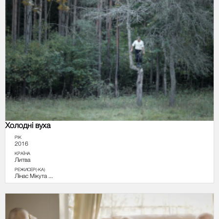
Холодні вуха
РІК
2016
КРАЇНА
Литва
РЕЖИСЕР(-КА)
Лінас Мікута ...