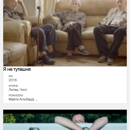
Я не тутешня
РІК
2016
КРАЇНА
Литва, Чилі
РЕЖИСЕРИ
Майте Альберді ...