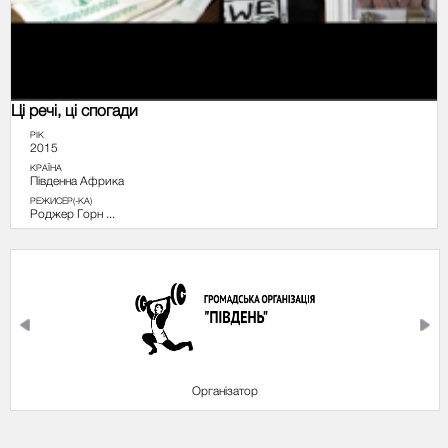
Ці речі, ці спогади
РІК
2015
КРАЇНА
Південна Африка
РЕЖИСЕР(-КА)
Роджер Горн ...
Партнери