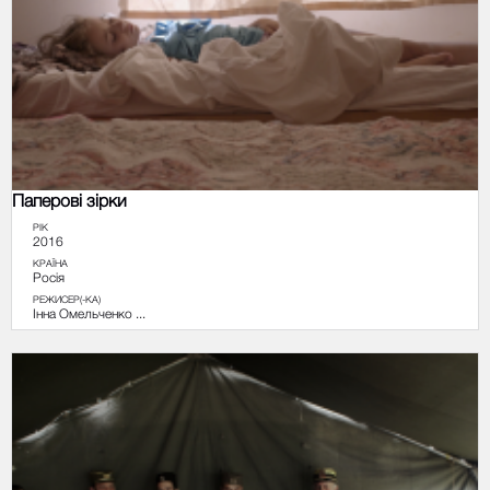
Паперові зірки
РІК
2016
КРАЇНА
Росія
РЕЖИСЕР(-КА)
Інна Омельченко ...