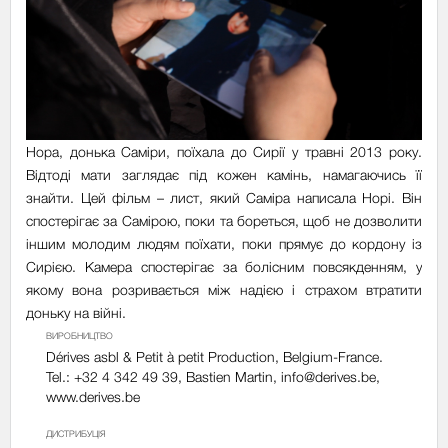
Нора, донька Саміри, поїхала до Сирії у травні 2013 року.
Відтоді мати заглядає під кожен камінь, намагаючись її
знайти. Цей фільм – лист, який Саміра написала Норі. Він
спостерігає за Самірою, поки та бореться, щоб не дозволити
іншим молодим людям поїхати, поки прямує до кордону із
Сирією. Камера спостерігає за болісним повсякденням, у
якому вона розривається між надією і страхом втратити
доньку на війні.
ВИРОБНИЦТВО
Dérives asbl & Petit à petit Production, Belgium-France.
Tel.: +32 4 342 49 39, Bastien Martin,
info@derives.be
,
www.derives.be
ДИСТРИБУЦІЯ