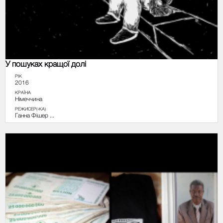
У пошуках кращої долі
РІК
2016
КРАЇНА
Німеччина
РЕЖИСЕР(-КА)
Ганна Фішер ...