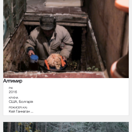
Алтимир
РІК
2016
КРАЇНА
США, Болгарія
РЕЖИСЕР(-КА)
Кей Ганнаган ...