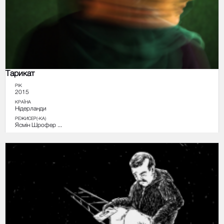
Тарикат
РІК
2015
КРАЇНА
Нідерланди
РЕЖИСЕР(-КА)
Ясмін Шрофер ...