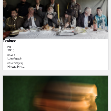
Ракіяда
РІК
2016
КРАЇНА
Швейцарія
РЕЖИСЕР(-КА)
Нікола Іліч ...