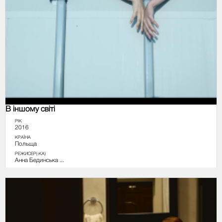
В іншому світі
РІК
2016
КРАЇНА
Польща
РЕЖИСЕР(-КА)
Анна Бединська ...