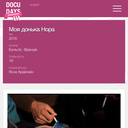
english
Моя донька Нора
РІК
2016
КРАЇНА
Бельгія, Франція
ТРИВАЛІСТЬ
16’
РЕЖИСЕР(-КА)
Ясна Країновіч