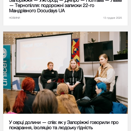
Запоріжжя — Ужгород — Дніпро — Полтава — Львів
— Тернопілля: подорожні записки 22-го
Мандрівного Docudays UA
НОВИНИ
13 грудня 2025
У серці долини — спів: як у Запоріжжі говорили про
покарання, ізоляцію та людську гідність