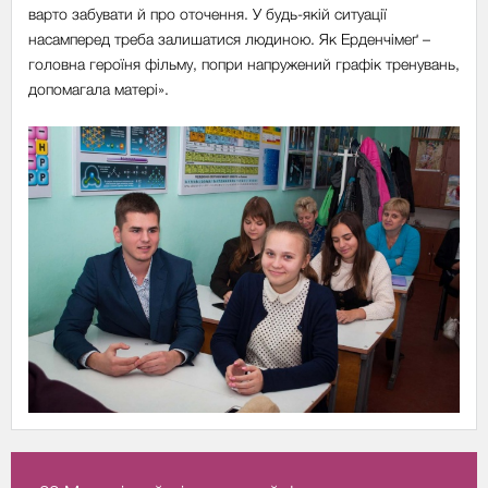
варто забувати й про оточення. У будь-якій ситуації
насамперед треба залишатися людиною. Як Ерденчімеґ –
головна героїня фільму, попри напружений графік тренувань,
допомагала матері».