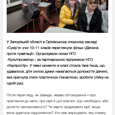
У Запорізькій області в Оріхівському опорному закладі
«Сузір’я» учні 10–11 класів переглянули фільм «Дівчина
проти гравітації». Організували показ
НГО
«
Культпрожетор
»
, за партнерською підтримкою НГО
«Укрпростір». У певні моменти в класі стояла така тиша, що,
здавалося, діти силою думки намагаються допомогти дівчині,
яка прагнула стати пластичною гімнасткою, зробити стійку на
одній руці
.
Після перегляду, як завжди, жваве обговорення
–
про
прагнення до мети, про мрії й цілі взагалі. Що необхідно, аби
досягти запланованого? Чи варто зраджувати мрії, якщо
вона здається недосяжною? Хто має вирішувати, яку стежку