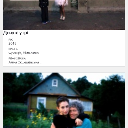
Дівчата у грі
РІК
2018
КРАЇНА
Франція, Німеччина
РЕЖИСЕР(-КА)
Аліна Скшешевська ...