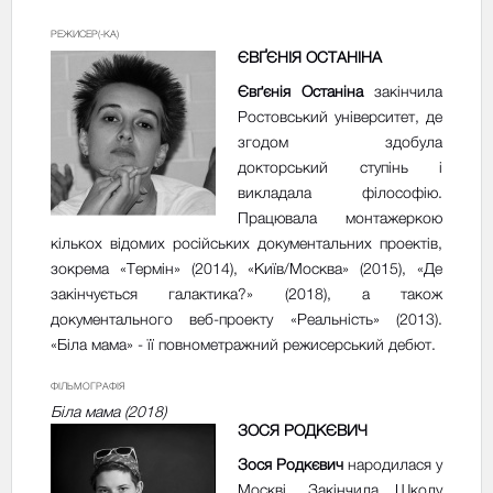
РЕЖИСЕР(-КА)
ЄВҐЄНІЯ ОСТАНІНА
Євґєнія Останіна
закінчила
Ростовський університет, де
згодом здобула
докторський ступінь і
викладала філософію.
Працювала монтажеркою
кількох відомих російських документальних проектів,
зокрема «Термін» (2014), «Київ/Москва» (2015), «Де
закінчується галактика?» (2018), а також
документального веб-проекту «Реальність» (2013).
«Біла мама» - її повнометражний режисерський дебют.
ФІЛЬМОГРАФІЯ
Біла мама (2018)
ЗОСЯ РОДКЄВИЧ
Зося Родкєвич
народилася у
Москві. Закінчила Школу