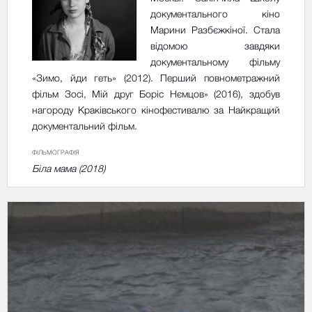
документального кіно
Марини Разбєжкіної. Стала
відомою завдяки
документальному фільму
«Зимо, йди геть» (2012). Перший повнометражний
фільм Зосі, Мій друг Боріс Нємцов» (2016), здобув
нагороду Краківського кінофестивалю за Найкращий
документальний фільм.
ФІЛЬМОГРАФІЯ
Біла мама (2018)