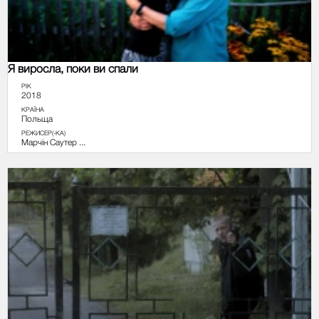
Я виросла, поки ви спали
РІК
2018
КРАЇНА
Польща
РЕЖИСЕР(-КА)
Марчін Саутер ...