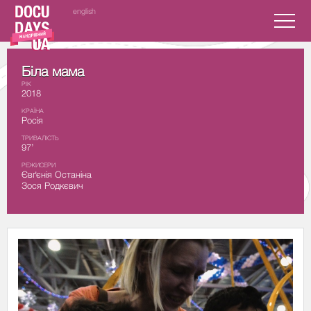
english
Біла мама
РІК
2018
КРАЇНА
Росія
ТРИВАЛІСТЬ
97’
РЕЖИСЕРИ
Євґєнія Останіна
Зося Родкєвич