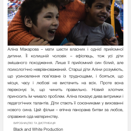
Аліна Макарова – мати шести власних і однієї прийомної
дитини. Її колишній чоловік – ефіопець, тож усі діти
змішаного походження. Лише її прийомний син білий, але
психологічно неврівноважений. Старші діти Аліни розуміють,
що усиновлення пов’язане із труднощами, і бояться, що
місця, часу і любові не вистачить на всіх. Проте вона
переконує їх, що чинить правильно. Новий хлопчик
приносить їм чимало проблем. Аліна показує дива витримки і
педагогічних талантів. Діти стають її союзниками у вихованні
нового сина. Цей фільм – епічна панорама битви за любов,
справжня ода материнству.
ВИРОБНИЦТВО ТА ДИСТРИБУЦІЯ
Black and White Production