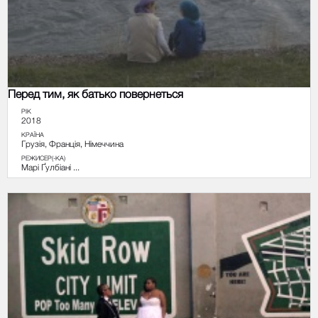
Перед тим, як батько повернеться
РІК
2018
КРАЇНА
Грузія, Франція, Німеччина
РЕЖИСЕР(-КА)
Марі Ґулбіані ...