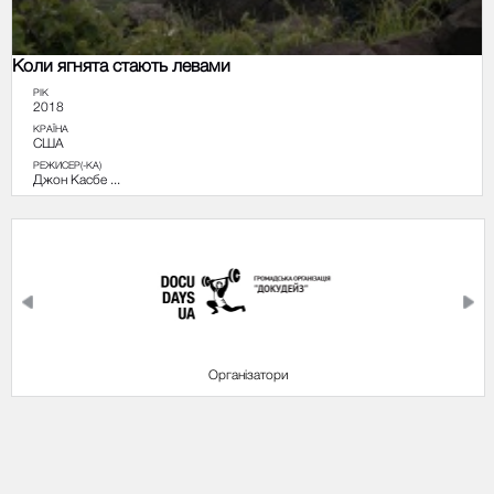
Коли ягнята стають левами
РІК
2018
КРАЇНА
США
РЕЖИСЕР(-КА)
Джон Касбе ...
Організатори