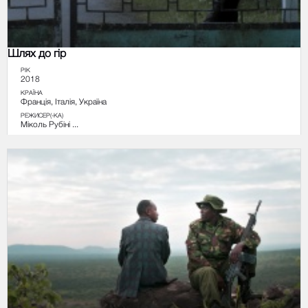
Шлях до гір
РІК
2018
КРАЇНА
Франція, Італія, Україна
РЕЖИСЕР(-КА)
Міколь Рубіні ...