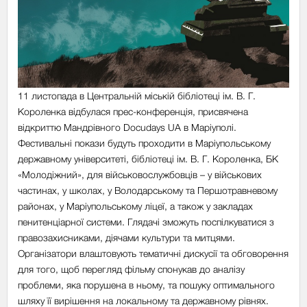
11 листопада в Центральній міській бібліотеці ім. В. Г.
Короленка відбулася прес-конференція, присвячена
відкриттю Мандрівного Docudays UA в Маріуполі.
Фестивальні покази будуть проходити в Маріупольському
державному університеті, бібліотеці ім. В. Г. Короленка, БК
«Молодіжний», для військовослужбовців – у військових
частинах, у школах, у Володарському та Першотравневому
районах, у Маріупольському ліцеї, а також у закладах
пенитенціарної системи. Глядачі зможуть поспілкуватися з
правозахисниками, діячами культури та митцями.
Організатори влаштовують тематичні дискусії та обговорення
для того, щоб перегляд фільму спонукав до аналізу
проблеми, яка порушена в ньому, та пошуку оптимального
шляху її вирішення на локальному та державному рівнях.