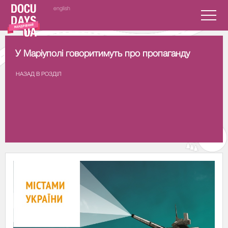
english
У Маріуполі говоритимуть про пропаганду
НАЗАД В РОЗДIЛ