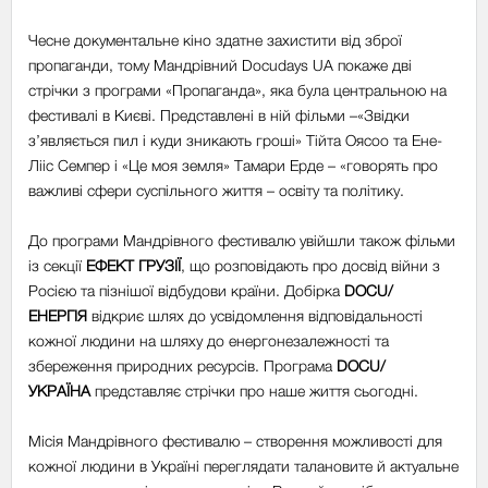
Чесне документальне кіно здатне захистити від зброї
пропаганди, тому Мандрівний Docudays UA покаже дві
стрічки з програми «Пропаганда», яка була центральною на
фестивалі в Києві. Представлені в ній фільми –«Звідки
з’являється пил і куди зникають гроші» Тійта Оясоо та Ене-
Лііс Семпер і «Це моя земля» Тамари Ерде – «говорять про
важливі сфери суспільного життя – освіту та політику.
До програми Мандрівного фестивалю увійшли також фільми
із секції
ЕФЕКТ ГРУЗІЇ
, що розповідають про досвід війни з
Росією та пізнішої відбудови країни. Добірка
DOCU/
ЕНЕРГІЯ
відкриє шлях до усвідомлення відповідальності
кожної людини на шляху до енергонезалежності та
збереження природних ресурсів. Програма
DOCU/
УКРАЇНА
представляє стрічки про наше життя сьогодні.
Місія Мандрівного фестивалю – створення можливості для
кожної людини в Україні переглядати талановите й актуальне