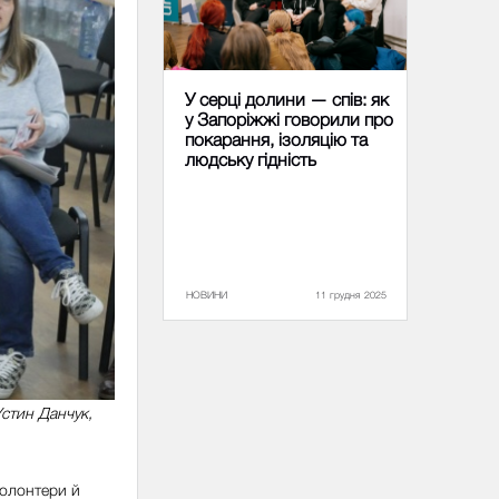
У серці долини — спів: як
у Запоріжжі говорили про
покарання, ізоляцію та
людську гідність
НОВИНИ
11 грудня 2025
стин Данчук,
олонтери й