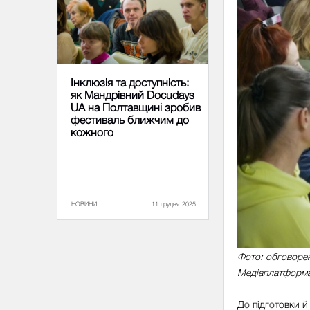
Інклюзія та доступність:
як Мандрівний Docudays
UA на Полтавщині зробив
фестиваль ближчим до
кожного
НОВИНИ
11 грудня 2025
Фото: обговорен
Медіаплатформа
До підготовки 