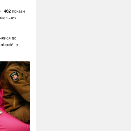
.
й,
462
покази
панельних
илися до
лікацій, а