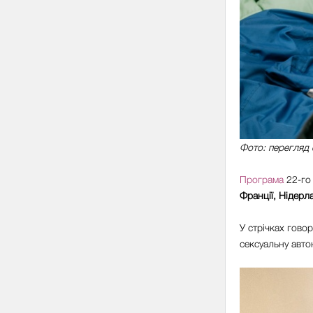
Фото: перегляд 
Програма
22-го
Франції, Нідерлан
У стрічках говор
сексуальну автон