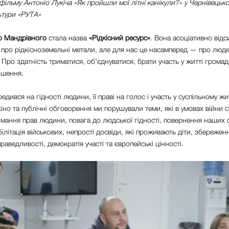
фільму Антоніо Лукіча «Як пройшли мої літні канікули?» у Чернівецьк
ьтури «РУТА»
о Мандрівного
стала назва
«Рідкісний ресурс»
.
Вона асоціативно відс
про рідкісноземельні метали, але для нас це насамперед — про люде
 Про здатність триматися, об’єднуватися, брати участь у житті громад
рішення.
едився на гідності людини,
її праві на голос і участь у суспільному жи
іно та публічні обговорення ми порушували теми, які в умовах війни 
мання прав людини, повага до людської гідності, повернення наших 
білітація військових, непрості досвіди, які проживають діти, збереженн
раведливості,
демократія участі та європейські цінності.