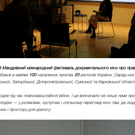
й Мандрівний міжнародний фестиваль документального кіно про пра
дбувся в майже
100
населених пунктах
20
регіонів України. Серед ни
ької, Запорізької, Дніпропетровської, Сумської та Харківської област
див під час повномасштабної війни. І це визначало не лише теми про
подіях — у розмовах, зустрічах і спільному перегляді кіно там, де лю
ки і простору для діалогу.