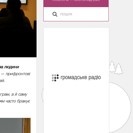
ва людини
х — прифронтові
ей.
грам, а й саму
дям часто бракує