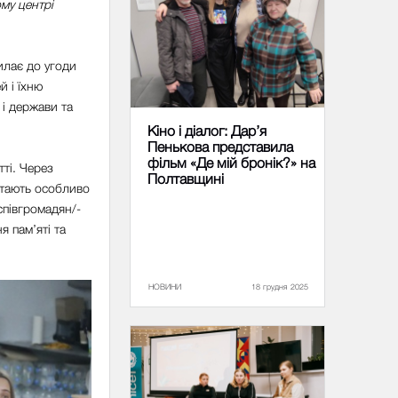
ому центрі
илає до угоди
й і їхню
 і держави та
Кіно і діалог: Дар’я
Пенькова представила
фільм «Де мій бронік?» на
тті. Через
Полтавщині
стають особливо
співгромадян/-
я пам’яті та
НОВИНИ
18 грудня 2025