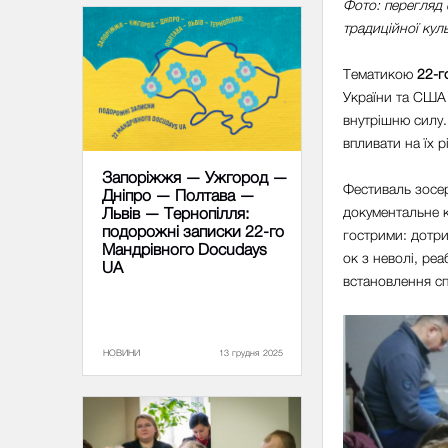
Фото: перегляд 
традиційної кул
Тематикою
22-г
України та США 
внутрішню силу.
впливати на їх 
Запоріжжя — Ужгород —
Фестиваль зосер
Дніпро — Полтава —
документальне к
Львів — Тернопілля:
подорожні записки 22-го
гострими: дотри
Мандрівного Docudays
ок з неволі, реа
UA
встановлення сп
НОВИНИ
13 грудня 2025