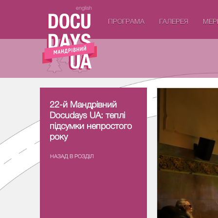
english
ПРОГРАМА
ГАЛЕРЕЯ
МЕР
22-й Мандрівний
22-й Мандрівний
Docudays UA: теплі
Docudays UA: теплі
підсумки непростого
підсумки непростого
року
року
НАЗАД В РОЗДIЛ