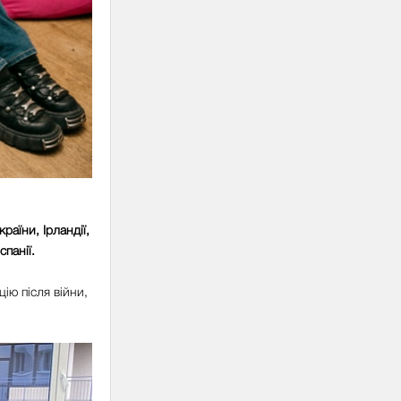
країни, Ірландії,
спанії.
цію після війни,