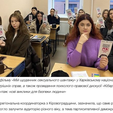
фільму «Мій щоденник сексуального шантажу» у Харківському націон
трішніх справ, а також проведення психолого-правової дискусії «Кіберб
нтаж: нові виклики для безпеки людини»
 регіональна координаторка з Кіровоградщини, зазначила, що саме р
гло залучити аудиторію різного віку, а тема партисипативної демокра