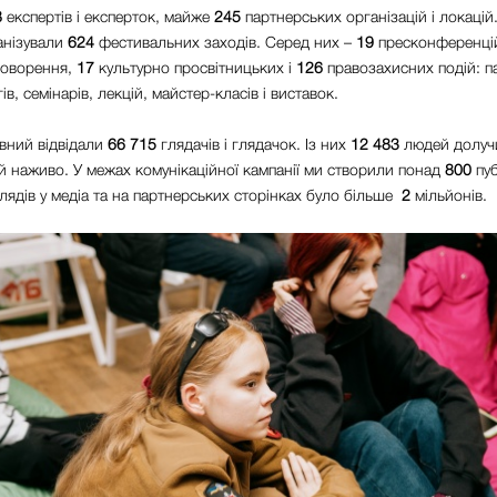
8
експертів і експерток, майже
245
партнерських організацій і локацій
анізували
624
фестивальних заходів. Серед них –
19
пресконференці
бговорення
,
17
культурно просвітницьких і
126
правозахисних подій: 
гів, семінарів, лекцій, майстер-класів і виставок.
вний відвідали
66 715
глядачів і глядачок. Із них
12 483
людей долуч
сій наживо. У межах комунікаційної кампанії ми створили понад
800
пуб
лядів у медіа та на партнерських сторінках було більше
2
мільйонів.