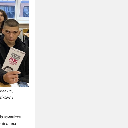
альному
улінг і
ізноманіття
тії стала