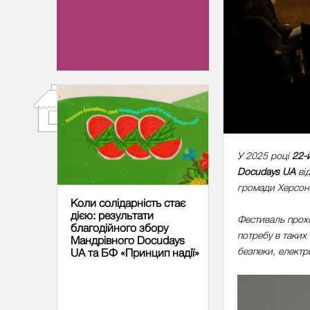
23 ГРУДНЯ 2025
У 2025 році
22-
Docudays UA
ві
громади Херсонс
Коли солідарність стає
дією: результати
Фестиваль прохо
благодійного збору
потребу в таких 
Мандрівного Docudays
безпеки, електри
UA та БФ «Принцип надії»