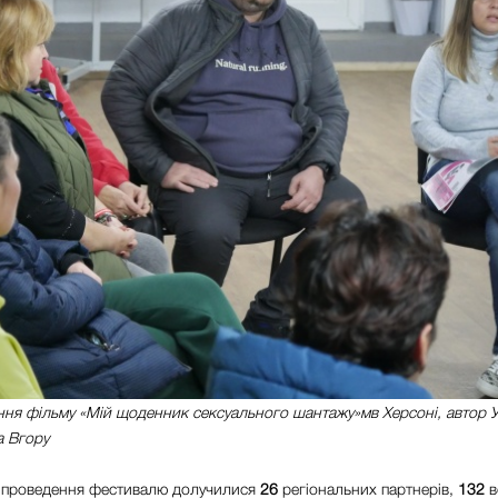
ня фільму «Мій щоденник сексуального шантажу»мв Херсоні, автор У
 Вгору
й проведення фестивалю долучилися
26
регіональних партнерів,
132
в