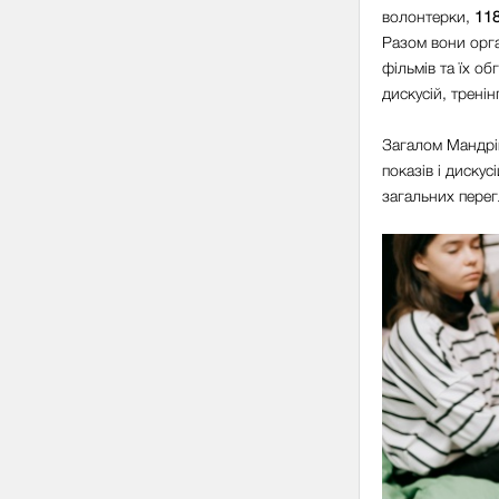
волонтерки,
11
Разом вони орг
фільмів та їх о
дискусій, тренін
Загалом Мандрі
показів і диску
загальних перег