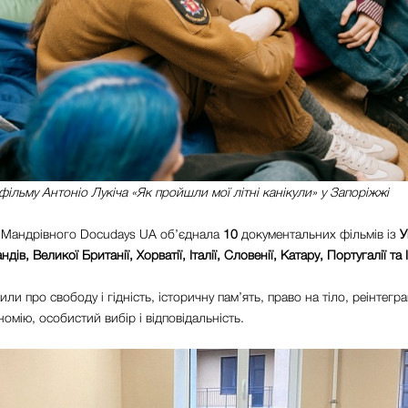
фільму Антоніо Лукіча «Як пройшли мої літні канікули» у Запоріжжі
 Мандрівного Docudays UA об’єднала
10
документальних фільмів із
У
дів, Великої Британії, Хорватії, Італії, Словенії, Катару, Португалії та І
или про свободу і гідність, історичну пам’ять, право на тіло, реінтегра
омію, особистий вибір і відповідальність.