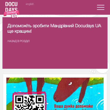
english
Допоможіть зробити Мандрівний Docudays UA
ще кращим!
НАЗАД В РОЗДIЛ