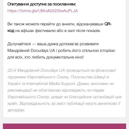
Опитування доступне за посиланням:
https://forms.gle/UMvzN2tZrSwAuPLJA
Ви також можете перейти до анкети, відсканувавши
QR-
код
на афішах фестивалю або в залі після показів.
Долучайтеся — ваша думка допомагає розвивати
Мандрівний Docudays UA і робить його спільною історією
для всіх, хто любить документальне кіно!
22-й Мандрівний Docudays UA проводиться за фінансової
підтримки Європейського Союзу, Посольства Швеції в
Україні та International Media Support. Думки, висновки чи
рекомендації не обов’язково відповідають поглядам
Європейського Союзу, урядів чи благодійних організацій цих
країн. Відповідальність за зміст публікації несуть винятково її
автор(к)и.