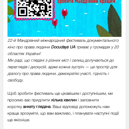
22-й Мандрівний міжнародний фестиваль документального
кіно про права людини
Docudays UA
триває у громадах у 20
областях України!
Ми раді, що глядачі з різних міст і селищ долучаються до
переглядів і дискусій, адже кожна зустріч — це простір для
діалогу про права людини, демократію участі, гідність і
свободу.
Щоб зробити фестиваль ще цікавішим і доступнішим, ми
просимо вас приділити
кілька хвилин
і заповнити
коротку
анкету глядача
. Ваші відповіді допоможуть нам
краще зрозуміти, що вам важливо, і планувати наступні події
ще якісніше.