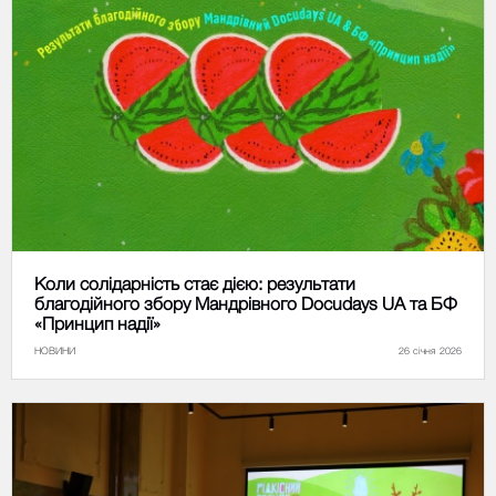
Коли солідарність стає дією: результати
благодійного збору Мандрівного Docudays UA та БФ
«Принцип надії»
НОВИНИ
26 січня 2026