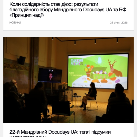
Коли солідарність стає дією: результати
благодійного збору Мандрівного Docudays UA та БФ
«Принцип надії»
НОВИНИ
26 січня 2026
22-й Мандрівний Docudays UA: теплі підсумки