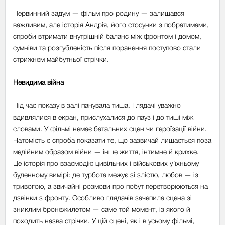
Первинний задум — фільм про родину — залишався
важливим, але історія Андрія, його стосунки з побратимами,
спроби втримати внутрішній баланс між фронтом і домом,
сумніви та розгубленість після поранення поступово стали
стрижнем майбутньої стрічки.
Невидима війна
Під час показу в залі панувала тиша. Глядачі уважно
вдивлялися в екран, прислухалися до пауз і до тиші між
словами. У фільмі немає батальних сцен чи героїзації війни.
Натомість є спроба показати те, що зазвичай лишається поза
медійним образом війни — інше життя, інтимне й крихке.
Це історія про взаємодію цивільних і військових у їхньому
буденному вимірі: де турбота межує зі злістю, любов — із
тривогою, а звичайні розмови про побут перетворюються на
дзвінки з фронту. Особливо глядачів зачепила сцена зі
зниклим бронежилетом — саме той момент, із якого й
походить назва стрічки. У цій сцені, як і в усьому фільмі,