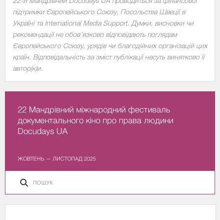
22-й Мандрівний Docudays UA проводиться за фінансової
підтримки Європейського Союзу, Посольства Швеції в
Україні та International Media Support. Думки, висновки чи
рекомендації не обов’язково відповідають поглядам
Європейського Союзу, урядів чи благодійних організацій цих
країн. Відповідальність за зміст публікації несуть винятково її
автор(к)и.
22 Мандрівний міжнародний фестиваль
документального кіно про права людини
Docudays UA
ЖОВТЕНЬ — ЛИСТОПАД 2025