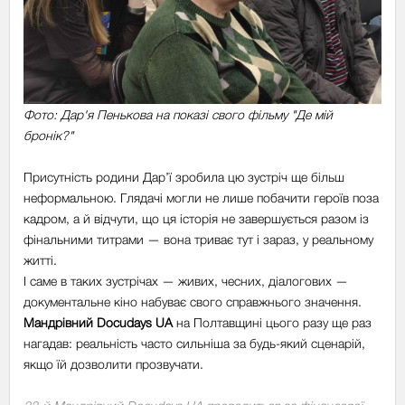
Фото: Дар'я Пенькова на показі свого фільму "Де мій
бронік?"
Присутність родини Дар’ї зробила цю зустріч ще більш
неформальною. Глядачі могли не лише побачити героїв поза
кадром, а й відчути, що ця історія не завершується разом із
фінальними титрами — вона триває тут і зараз, у реальному
житті.
І саме в таких зустрічах — живих, чесних, діалогових —
документальне кіно набуває свого справжнього значення.
Мандрівний Docudays UA
на Полтавщині цього разу ще раз
нагадав: реальність часто сильніша за будь-який сценарій,
якщо їй дозволити прозвучати.