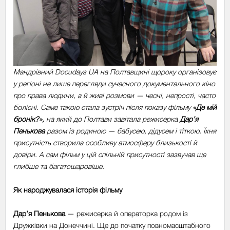
Мандрівний Docudays UA на Полтавщині щороку організовує
у регіоні не лише перегляди сучасного документального кіно
про права людини, а й живі розмови — чесні, непрості, часто
болісні. Саме такою стала зустріч після показу фільму
«Де мій
бронік?»,
на який до Полтави завітала режисерка
Дар’я
Пенькова
разом із родиною — бабусею, дідусем і тіткою. Їхня
присутність створила особливу атмосферу близькості й
довіри. А сам фільм у цій спільній присутності зазвучав ще
глибше та багатошаровіше.
Як народжувалася історія фільму
Дар’я Пенькова
— режисерка й операторка родом із
Дружківки на Донеччині. Ще до початку повномасштабного