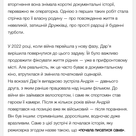
вторгнення вона знімала короткі документальні історії,
переважно як операторка. Однією з перших таких робіт стала
стрічка про її власну родину — про повсякденне життя в
невеликій, затишній Дружківці, про прості радощі й буденні
турботи.
У 2022 році, коли війна перейшла у нову фазу, Дар’я
вирішила повернутися до цього задуму. Їй було важливо
продовжити фіксувати життя рідних — уже в прифронтовому
місті. Але реальність, як це часто буває в документальному
кіно, втрутилася й змінила початковий сценарій.
На вокзалі Дар’я випадково зустріла Андрія — давнього
друга, з яким раніше працювала над іншим фільмом. До
війни він займався велоспортом, і саме як спортсмен став
героєм її камери. Після ж кількох років війни Андрій
повертався на позицію вже як військовий — після поранення.
Він був іншим: стриманішим, дорослішим, водночас дуже
вразливим. Саме з цієї зустрічі й почалася історія, яку
режисерка згодом назве такою, що
«почала писатися сама»
.