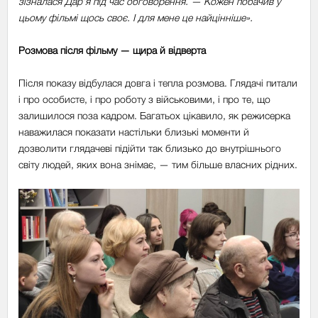
зізналася Дар’я під час обговорення. — Кожен побачив у
цьому фільмі щось своє. І для мене це найцінніше».
Розмова після фільму — щира й відверта
Після показу відбулася довга і тепла розмова. Глядачі питали
і про особисте, і про роботу з військовими, і про те, що
залишилося поза кадром. Багатьох цікавило, як режисерка
наважилася показати настільки близькі моменти й
дозволити глядачеві підійти так близько до внутрішнього
світу людей, яких вона знімає, — тим більше власних рідних.