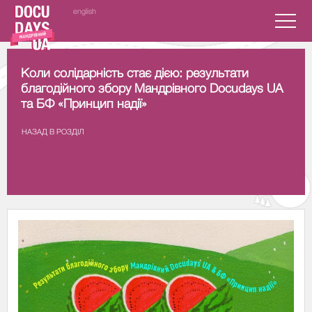
english
Коли солідарність стає дією: результати
благодійного збору Мандрівного Docudays UA
та БФ «Принцип надії»
НАЗАД В РОЗДIЛ