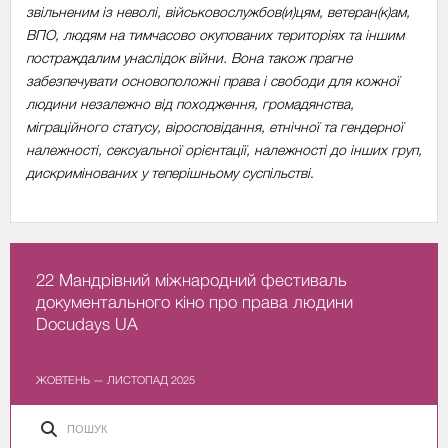
звільненим із неволі, військовослужбов(и)цям, ветеран(к)ам,
ВПО, людям на тимчасово окупованих територіях та іншим
постраждалим унаслідок війни. Вона також прагне
забезпечувати основоположні права і свободи для кожної
людини незалежно від походження, громадянства,
міграційного статусу, віросповідання, етнічної та гендерної
належності, сексуальної орієнтації, належності до інших груп,
дискримінованих у теперішньому суспільстві
.
22 Мандрівний міжнародний фестиваль
документального кіно про права людини
Docudays UA
ЖОВТЕНЬ — ЛИСТОПАД 2025