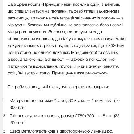
За зібрані кошти «Принцип надії» посилив один із центрів,
що спеціалізується на лікуванні та реабілітації захисників і
захисниць, а також на реінтеграції звільнених із полону — з
міркувань безпеки ми публічно не розкриваємо його назви і
місця розташування. Зокрема, ми долучилися до
облаштування кінозали, де відбуватимуться покази художніх і
документальних стрічок (так, ми сподіваємося, що у 2026-му
центр стане ще однією локацією Мандрівного) та освітніх
відео, а також інші активності — заходи з психологічної
підтримки та відновлення, групові й індивідуальні заняття,
офіційні зустрічі тощо. Приміщення вже ремонтують.
Потреби закладу, які фонд зміг оперативно закрити:
Матеріали для натяжної стелі, 80 кв. м. — 1 комплект (10
800 грн);
Стінова акустична панель, розмір 2780х300 — 18 шт. (25
200 грн);
Двері металопластикові з двосторонньою ламінацією,