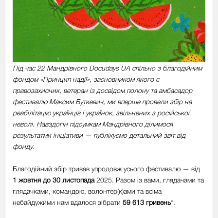
Під час 22 Мандрівного Docudays UA спільно з благодійним
фондом «Принцип надії», засновником якого є
правозахисник, ветеран із досвідом полону та амбасадор
фестивалю Максим Буткевич, ми вперше провели збір на
реабілітацію українців і українок, звільнених з російської
неволі. Навздогін підсумкам Мандрівного ділимося
результатми ініціативи — публікуємо детальний звіт від
фонду.
Благодійний збір тривав упродовж усього фестивалю — від
1 жовтня до 30 листопада
2025. Разом із вами, глядачами та
глядачками, командою, волонтер(к)ами та всіма
небайдужими нам вдалося зібрати
59 613 гривень
*.